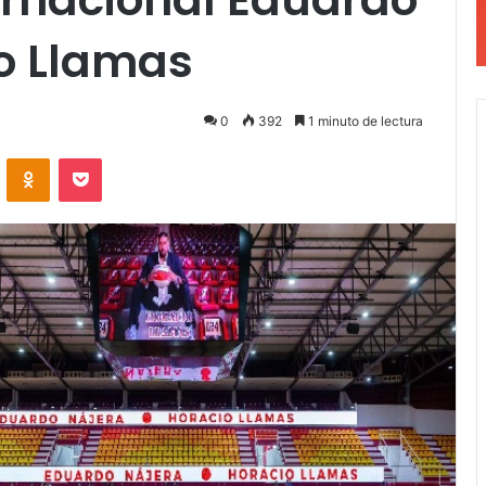
io Llamas
0
392
1 minuto de lectura
VKontakte
Odnoklassniki
Pocket