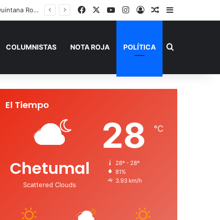
Facebook
X
YouTube
Instagram
Acceso
Publicación al a
Barra lateral
 de Verano”
Buscar por
COLUMNISTAS
NOTA ROJA
POLÍTICA
El Tiempo
28
℃
Chetumal
28º - 28º
81%
3.93 km/h
Scattered Clouds