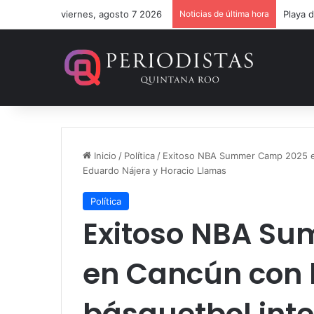
viernes, agosto 7 2026
Noticias de última hora
Un ver
Inicio
/
Política
/
Exitoso NBA Summer Camp 2025 en 
Eduardo Nájera y Horacio Llamas
Política
Exitoso NBA S
en Cancún con 
básquetbol int