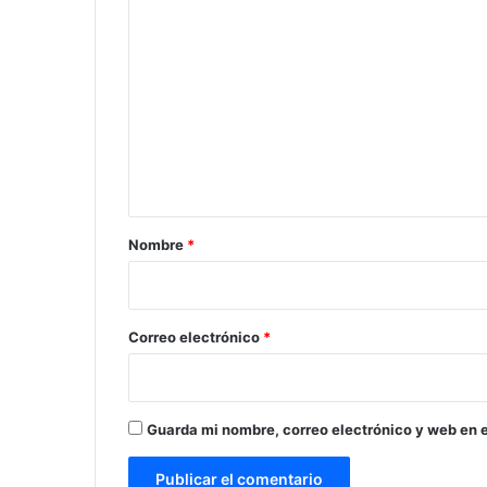
C
o
m
e
n
t
a
r
Nombre
*
i
o
*
Correo electrónico
*
Guarda mi nombre, correo electrónico y web en 