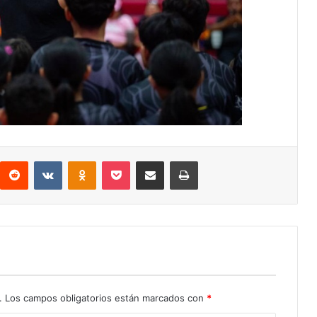
interest
Reddit
VKontakte
Odnoklassniki
Pocket
Compartir por correo electrónico
Imprimir
.
Los campos obligatorios están marcados con
*