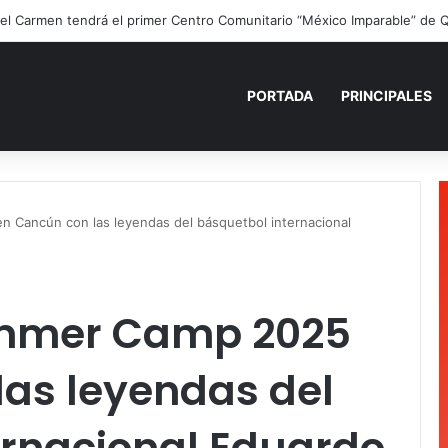
ano para recordar: niñas y niños cierran con alegría el curso “Aventuras
PORTADA
PRINCIPALES
Cancún con las leyendas del básquetbol internacional
ummer Camp 2025
las leyendas del
ernacional Eduardo