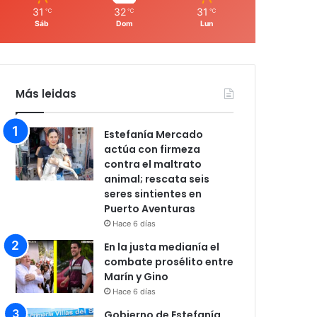
31
32
31
℃
℃
℃
Sáb
Dom
Lun
Más leidas
Estefanía Mercado
actúa con firmeza
contra el maltrato
animal; rescata seis
seres sintientes en
Puerto Aventuras
Hace 6 días
En la justa medianía el
combate prosélito entre
Marín y Gino
Hace 6 días
Gobierno de Estefanía