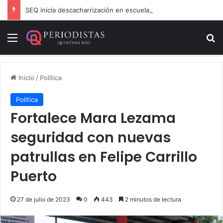
SEQ inicia descacharrización en escuelas de la Ribera del Río Hondo previo al inicio del ciclo escolar
Menú
B
Inicio
/
Política
Política
Fortalece Mara Lezama
seguridad con nuevas
patrullas en Felipe Carrillo
Puerto
27 de julio de 2023
0
443
2 minutos de lectura