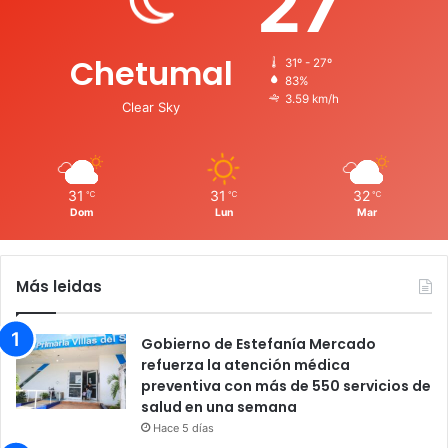
27
Chetumal
31º - 27º
83%
3.59 km/h
Clear Sky
31
31
32
℃
℃
℃
Dom
Lun
Mar
Más leidas
Gobierno de Estefanía Mercado
refuerza la atención médica
preventiva con más de 550 servicios de
salud en una semana
Hace 5 días