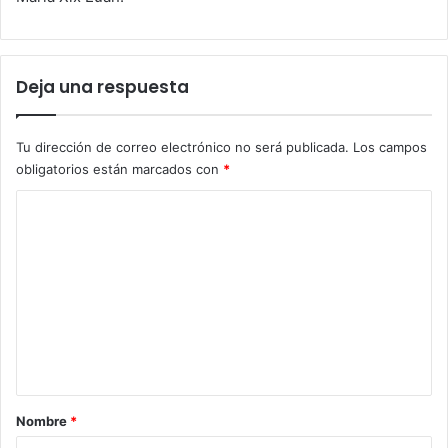
Deja una respuesta
Tu dirección de correo electrónico no será publicada.
Los campos
obligatorios están marcados con
*
C
o
m
e
n
t
a
r
Nombre
*
i