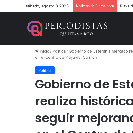
sábado, agosto 8 2026
Noticias de última hora
Un ver
Inicio
/
Política
/
Gobierno de Estefanía Mercado real
en el Centro de Playa del Carmen
Política
Gobierno de Es
realiza históric
seguir mejorand