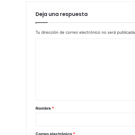
Deja una respuesta
Tu dirección de correo electrónico no será publicada
C
o
m
e
n
t
a
r
Nombre
*
i
o
*
Correo electrónico
*