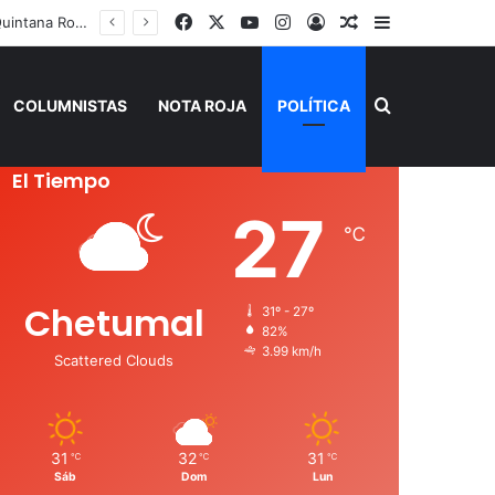
Facebook
X
YouTube
Instagram
Acceso
Publicación al a
Barra lateral
 de Verano”
Buscar por
COLUMNISTAS
NOTA ROJA
POLÍTICA
El Tiempo
27
℃
Chetumal
31º - 27º
82%
3.99 km/h
Scattered Clouds
31
32
31
℃
℃
℃
Sáb
Dom
Lun