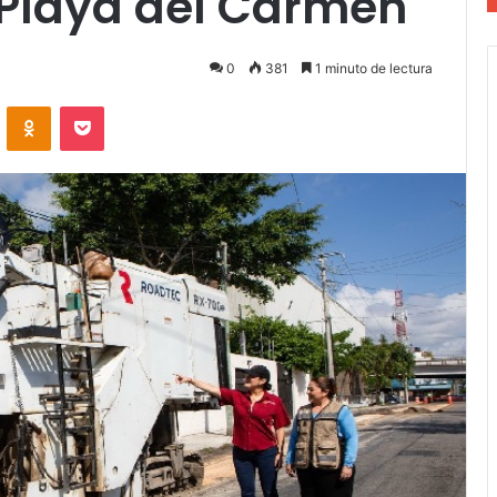
 Playa del Carmen
0
381
1 minuto de lectura
VKontakte
Odnoklassniki
Pocket