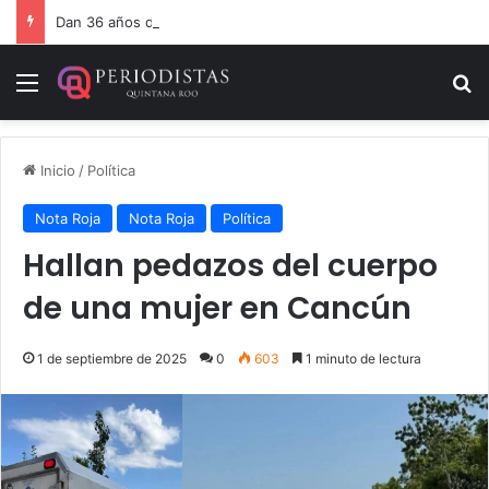
Dan 36 años de prisión por homicidio de cubana en Cancún
Menú
B
Inicio
/
Política
Nota Roja
Nota Roja
Política
Hallan pedazos del cuerpo
de una mujer en Cancún
1 de septiembre de 2025
0
603
1 minuto de lectura