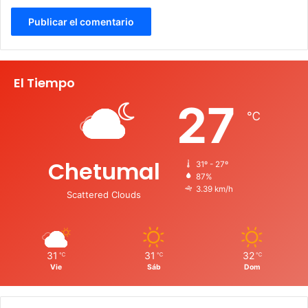
El Tiempo
27
℃
Chetumal
31º - 27º
87%
3.39 km/h
Scattered Clouds
31
31
32
℃
℃
℃
Vie
Sáb
Dom