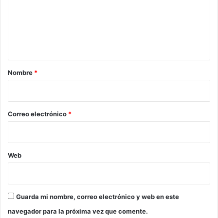
e
n
t
a
r
Nombre
*
i
o
*
Correo electrónico
*
Web
Guarda mi nombre, correo electrónico y web en este
navegador para la próxima vez que comente.