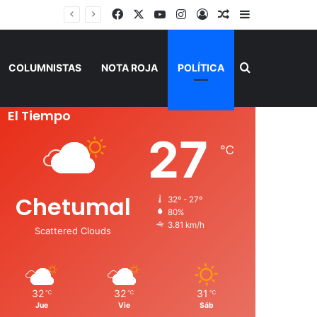
Facebook
X
YouTube
Instagram
Acceso
Publicación al a
Barra lateral
Buscar por
COLUMNISTAS
NOTA ROJA
POLÍTICA
El Tiempo
27
℃
Chetumal
32º - 27º
80%
3.81 km/h
Scattered Clouds
32
32
31
℃
℃
℃
Jue
Vie
Sáb