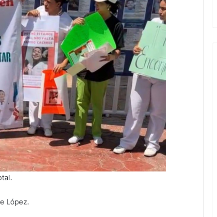
tal.
te López.