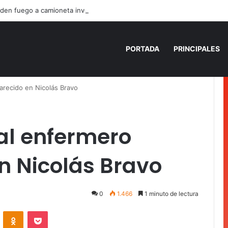
den fuego a camioneta involucrada en balacera en Carrillo Puerto
PORTADA
PRINCIPALES
parecido en Nicolás Bravo
 al enfermero
n Nicolás Bravo
0
1.466
1 minuto de lectura
VKontakte
Odnoklassniki
Pocket