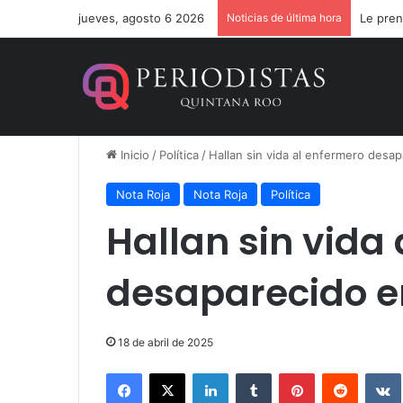
jueves, agosto 6 2026
Noticias de última hora
Le pren
Inicio
/
Política
/
Hallan sin vida al enfermero desa
Nota Roja
Nota Roja
Política
Hallan sin vida
desaparecido e
18 de abril de 2025
Facebook
X
LinkedIn
Tumblr
Pinterest
Reddit