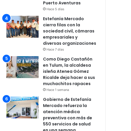
Puerto Aventuras
Hace 5 días
Estefanía Mercado
cierra filas con la
sociedad civil, cámaras
empresariales y
diversas organizaciones
Hace 7 días
Como Diego Castañón
en Tulum, la alcaldesa
isleña Atenea Gómez
Ricalde deja hacer a sus
muchachitos rapaces
Hace 1 semana
Gobierno de Estefanía
Mercado refuerza la
atención médica
preventiva con más de
550 servicios de salud
en una semana