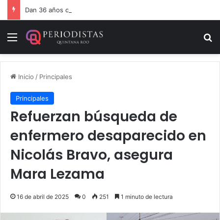
Dan 36 años de prisión por homicidio de cubana en Cancún
Menú
B
Inicio
/
Principales
Principales
Refuerzan búsqueda de
enfermero desaparecido en
Nicolás Bravo, asegura
Mara Lezama
16 de abril de 2025
0
251
1 minuto de lectura