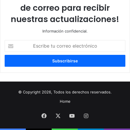
de correo para recibir
nuestras actualizaciones!
Información confidencial.
Escribe
tu
correo
electrónico
© Copyright 2026, Todos los derechos reservados.
Home
Facebook
X
YouTube
Instagram