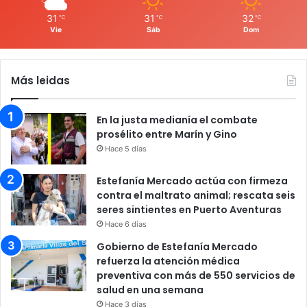
31
31
32
℃
℃
℃
Vie
Sáb
Dom
Más leidas
En la justa medianía el combate
prosélito entre Marín y Gino
Hace 5 días
Estefanía Mercado actúa con firmeza
contra el maltrato animal; rescata seis
seres sintientes en Puerto Aventuras
Hace 6 días
Gobierno de Estefanía Mercado
refuerza la atención médica
preventiva con más de 550 servicios de
salud en una semana
Hace 3 días