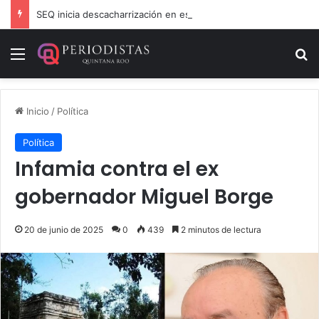
SEQ inicia descacharrización en escuelas de la Ribera del Río Hondo previo al inicio del ciclo escolar
Menú
B
Inicio
/
Política
Política
Infamia contra el ex
gobernador Miguel Borge
20 de junio de 2025
0
439
2 minutos de lectura