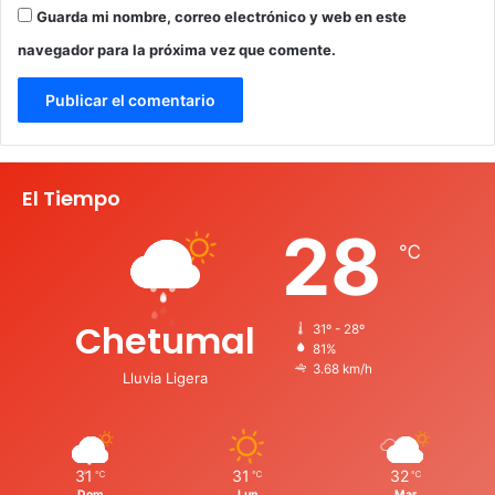
Guarda mi nombre, correo electrónico y web en este
navegador para la próxima vez que comente.
El Tiempo
28
℃
Chetumal
31º - 28º
81%
3.68 km/h
Lluvia Ligera
31
31
32
℃
℃
℃
Dom
Lun
Mar