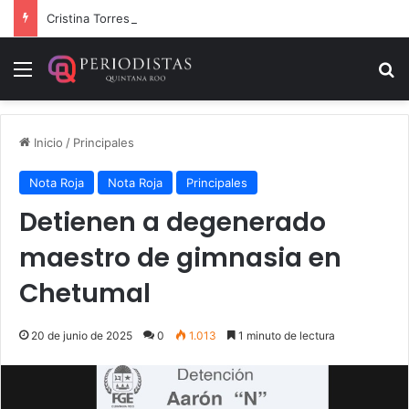
Cristina Torres, la Secretaria que cobra sin chambear
Menú
B
Inicio
/
Principales
Nota Roja
Nota Roja
Principales
Detienen a degenerado
maestro de gimnasia en
Chetumal
20 de junio de 2025
0
1.013
1 minuto de lectura