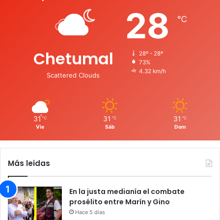
28
℃
Chetumal
28º - 28º
73%
4.32 km/h
Scattered Clouds
31
31
31
℃
℃
℃
Vie
Sáb
Dom
Más leidas
En la justa medianía el combate
prosélito entre Marín y Gino
Hace 5 días