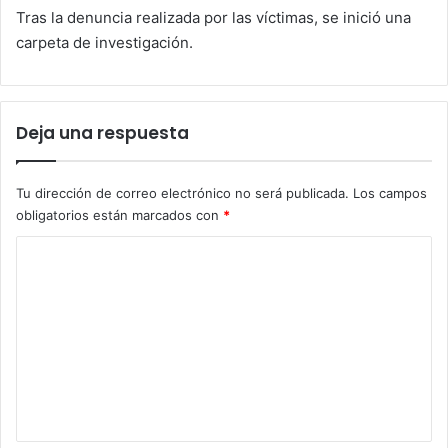
Tras la denuncia realizada por las víctimas, se inició una
carpeta de investigación.
Deja una respuesta
Tu dirección de correo electrónico no será publicada.
Los campos
obligatorios están marcados con
*
C
o
m
e
n
t
a