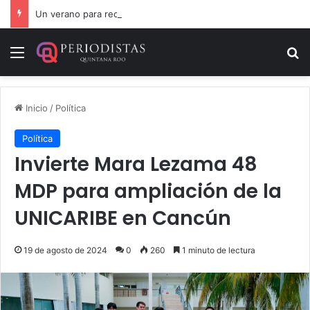
Un verano para recordar: niñas y niños cierran con alegría el curso “Aventuras de Verano”
Menú
B
Inicio
/
Política
Política
Invierte Mara Lezama 48
MDP para ampliación de la
UNICARIBE en Cancún
19 de agosto de 2024
0
260
1 minuto de lectura