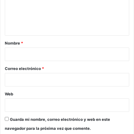
e
n
t
a
r
Nombre
*
i
o
*
Correo electrónico
*
Web
Guarda mi nombre, correo electrónico y web en este
navegador para la próxima vez que comente.