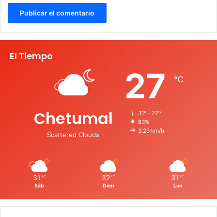
El Tiempo
27
℃
Chetumal
31º - 27º
83%
3.23 km/h
Scattered Clouds
31
32
31
℃
℃
℃
Sáb
Dom
Lun