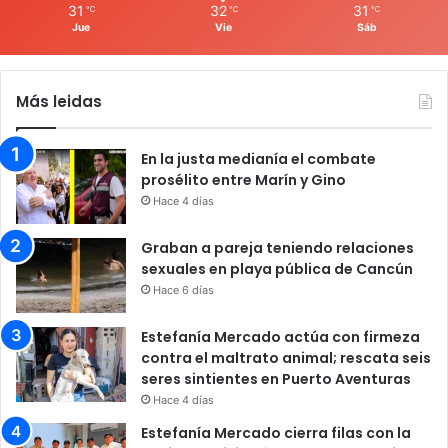
31
32
31
℃
℃
℃
Jue
Vie
Sáb
Más leidas
En la justa medianía el combate
prosélito entre Marín y Gino
Hace 4 días
Graban a pareja teniendo relaciones
sexuales en playa pública de Cancún
Hace 6 días
Estefanía Mercado actúa con firmeza
contra el maltrato animal; rescata seis
seres sintientes en Puerto Aventuras
Hace 4 días
Estefanía Mercado cierra filas con la