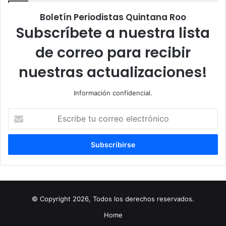
Boletín Periodistas Quintana Roo
Subscríbete a nuestra lista
de correo para recibir
nuestras actualizaciones!
Información confidencial.
Escribe
tu
correo
electrónico
© Copyright 2026, Todos los derechos reservados.
Home