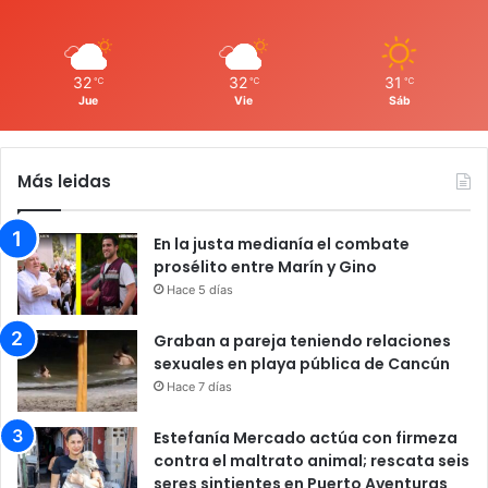
32
32
31
℃
℃
℃
Jue
Vie
Sáb
Más leidas
En la justa medianía el combate
prosélito entre Marín y Gino
Hace 5 días
Graban a pareja teniendo relaciones
sexuales en playa pública de Cancún
Hace 7 días
Estefanía Mercado actúa con firmeza
contra el maltrato animal; rescata seis
seres sintientes en Puerto Aventuras