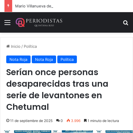
Mario Villanueva desmiente datos falsos sobre su caso
Menú
B
Inicio
/
Política
Nota Roja
Nota Roja
Política
Serían once personas
desaparecidas tras una
serie de levantones en
Chetumal
11 de septiembre de 2025
0
3.996
1 minuto de lectura