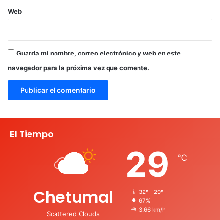
Web
Guarda mi nombre, correo electrónico y web en este
navegador para la próxima vez que comente.
El Tiempo
29
℃
Chetumal
32º - 29º
67%
3.66 km/h
Scattered Clouds