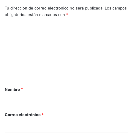
Tu dirección de correo electrónico no será publicada.
Los campos
obligatorios están marcados con
*
C
o
m
e
n
t
a
r
Nombre
*
i
o
*
Correo electrónico
*