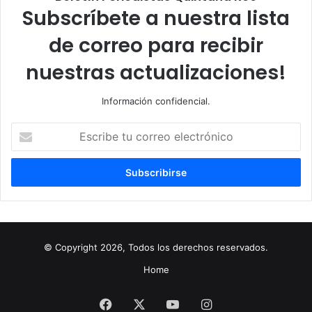
Subscríbete a nuestra lista
de correo para recibir
nuestras actualizaciones!
Información confidencial.
Escribe
tu
correo
electrónico
© Copyright 2026, Todos los derechos reservados.
Home
Facebook
X
YouTube
Instagram