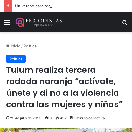
Un verano para recordar: niñas y niños cierran con alegría el curso “Aventuras de Verano”
Menú
B
Inicio
/
Política
Política
Tulum realiza tercera
rodada naranja “actívate,
únete y di no a la violencia
contra las mujeres y niñas”
25 de julio de 2023
0
432
1 minuto de lectura