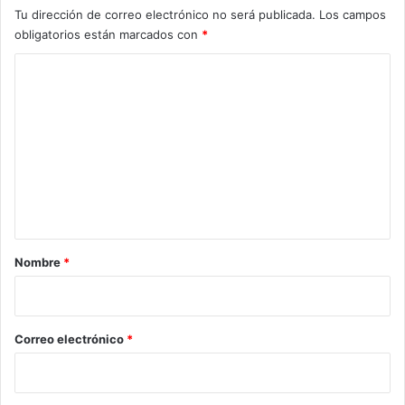
Tu dirección de correo electrónico no será publicada.
Los campos
obligatorios están marcados con
*
C
o
m
e
n
t
a
r
Nombre
*
i
o
*
Correo electrónico
*