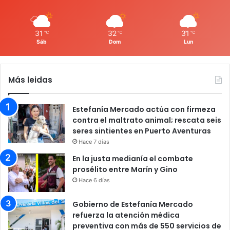
31
32
31
℃
℃
℃
Sáb
Dom
Lun
Más leidas
Estefanía Mercado actúa con firmeza
contra el maltrato animal; rescata seis
seres sintientes en Puerto Aventuras
Hace 7 días
En la justa medianía el combate
prosélito entre Marín y Gino
Hace 6 días
Gobierno de Estefanía Mercado
refuerza la atención médica
preventiva con más de 550 servicios de