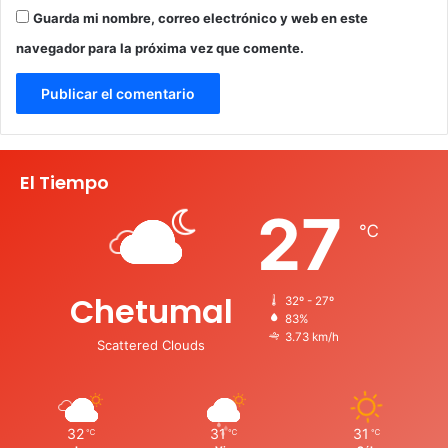
Guarda mi nombre, correo electrónico y web en este
navegador para la próxima vez que comente.
El Tiempo
27
℃
Chetumal
32º - 27º
83%
3.73 km/h
Scattered Clouds
32
31
31
℃
℃
℃