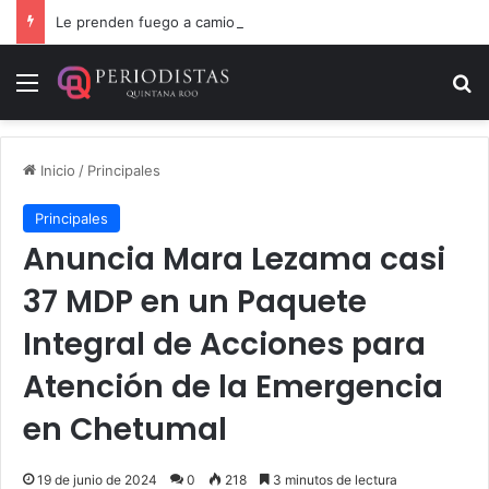
Le prenden fuego a camioneta involucrada en balacera en Carrillo Puerto
Menú
B
Inicio
/
Principales
Principales
Anuncia Mara Lezama casi
37 MDP en un Paquete
Integral de Acciones para
Atención de la Emergencia
en Chetumal
19 de junio de 2024
0
218
3 minutos de lectura