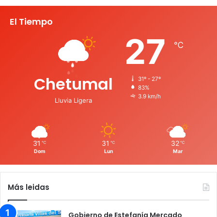
El Tiempo
27
℃
Chetumal
31º - 27º
83%
3.9 km/h
Lluvia Ligera
31
31
32
℃
℃
℃
Dom
Lun
Mar
Más leidas
Gobierno de Estefanía Mercado