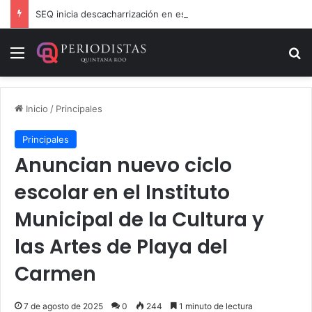
SEQ inicia descacharrización en escuelas de la Ribera del Río Hondo previo al inicio del ciclo escolar
Menú
B
Inicio
/
Principales
Principales
Anuncian nuevo ciclo
escolar en el Instituto
Municipal de la Cultura y
las Artes de Playa del
Carmen
7 de agosto de 2025
0
244
1 minuto de lectura