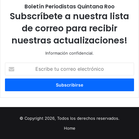
Boletín Periodistas Quintana Roo
Subscríbete a nuestra lista
de correo para recibir
nuestras actualizaciones!
Información confidencial.
Escribe
tu
correo
electrónico
© Copyright 2026, Todos los derechos reservados.
Home