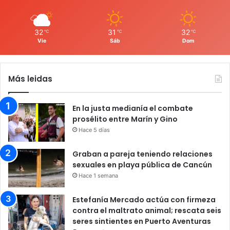
32
31
32
℃
℃
℃
Vie
Sáb
Dom
Más leidas
En la justa medianía el combate
prosélito entre Marín y Gino
Hace 5 días
Graban a pareja teniendo relaciones
sexuales en playa pública de Cancún
Hace 1 semana
Estefanía Mercado actúa con firmeza
contra el maltrato animal; rescata seis
seres sintientes en Puerto Aventuras