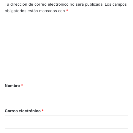
Tu dirección de correo electrónico no será publicada.
Los campos
obligatorios están marcados con
*
C
o
m
e
n
t
a
r
Nombre
*
i
o
*
Correo electrónico
*