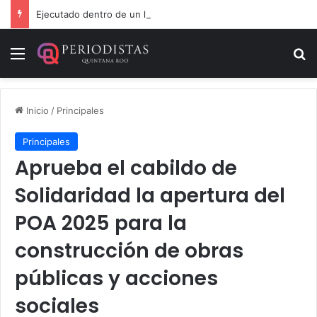
Ejecutado dentro de un local comercial en Cancún
Menú
B
Inicio
/
Principales
Principales
Aprueba el cabildo de
Solidaridad la apertura del
POA 2025 para la
construcción de obras
públicas y acciones
sociales