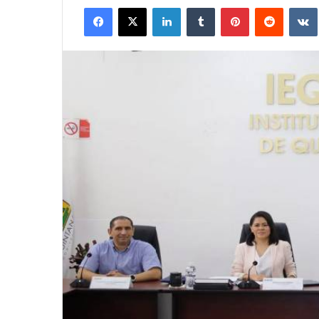
Facebook
X
LinkedIn
Tumblr
Pinterest
Reddit