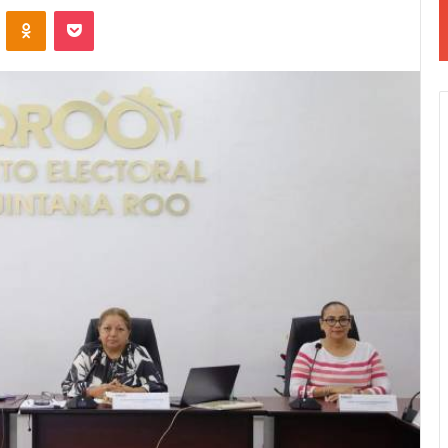
VKontakte
Odnoklassniki
Pocket