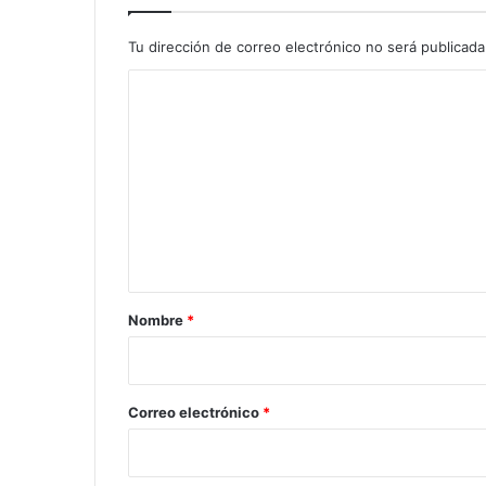
Tu dirección de correo electrónico no será publicada
C
o
m
e
n
t
a
r
Nombre
*
i
o
*
Correo electrónico
*