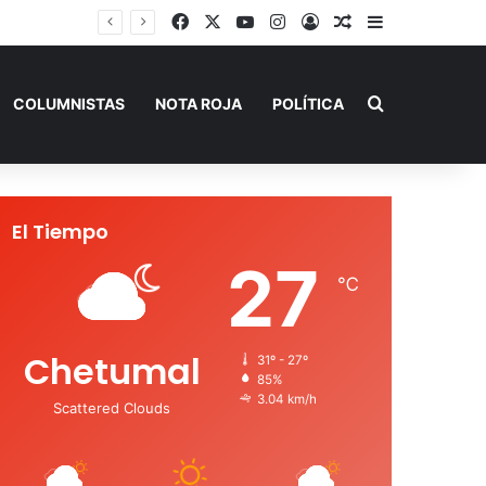
Facebook
X
YouTube
Instagram
Acceso
Publicación al a
Barra lateral
SEQ inicia descacharrización en escuelas de la Ribera del Río Hondo previo al inicio del ciclo escolar
Buscar por
COLUMNISTAS
NOTA ROJA
POLÍTICA
El Tiempo
27
℃
Chetumal
31º - 27º
85%
3.04 km/h
Scattered Clouds