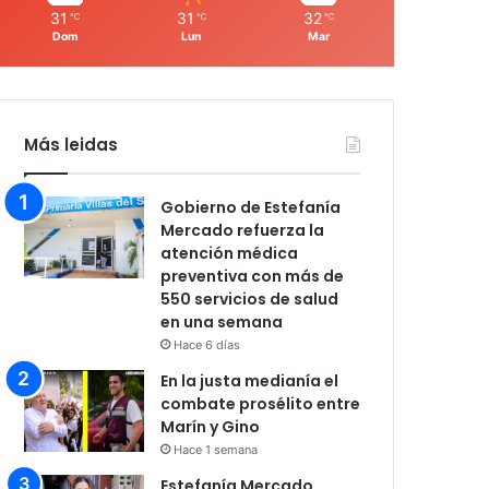
31
31
32
℃
℃
℃
Dom
Lun
Mar
Más leidas
Gobierno de Estefanía
Mercado refuerza la
atención médica
preventiva con más de
550 servicios de salud
en una semana
Hace 6 días
En la justa medianía el
combate prosélito entre
Marín y Gino
Hace 1 semana
Estefanía Mercado