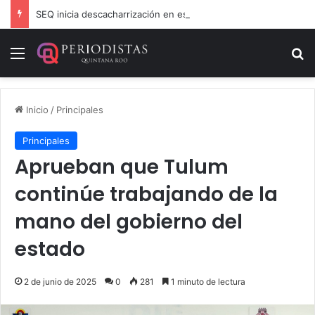
SEQ inicia descacharrización en escuelas de la Ribera del Río Hondo previo al inicio del ciclo escolar
Menú
B
Inicio
/
Principales
Principales
Aprueban que Tulum
continúe trabajando de la
mano del gobierno del
estado
2 de junio de 2025
0
281
1 minuto de lectura