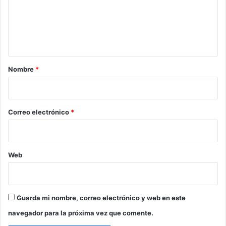
e
n
t
a
r
Nombre
*
i
o
*
Correo electrónico
*
Web
Guarda mi nombre, correo electrónico y web en este
navegador para la próxima vez que comente.