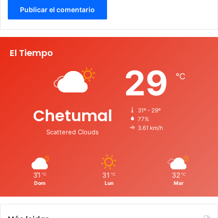
El Tiempo
29
℃
Chetumal
31º - 29º
77%
3.61 km/h
Scattered Clouds
31
31
32
℃
℃
℃
Dom
Lun
Mar