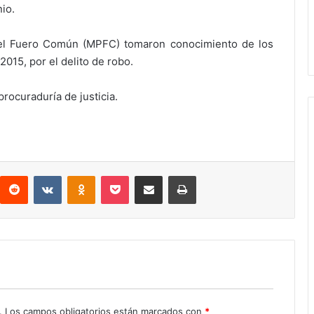
io.
 del Fuero Común (MPFC) tomaron conocimiento de los
2015, por el delito de robo.
rocuraduría de justicia.
interest
Reddit
VKontakte
Odnoklassniki
Pocket
Compartir por correo electrónico
Imprimir
.
Los campos obligatorios están marcados con
*