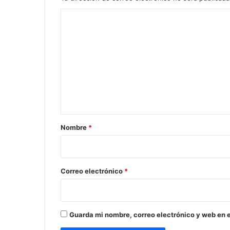
C
o
m
e
n
t
a
r
Nombre
*
i
o
*
Correo electrónico
*
Guarda mi nombre, correo electrónico y web en 