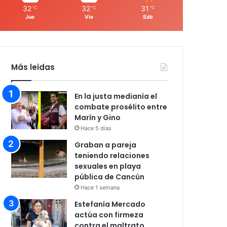
32
32
31
℃
℃
℃
Jue
Vie
Sáb
Más leidas
En la justa medianía el
combate prosélito entre
Marín y Gino
Hace 5 días
Graban a pareja
teniendo relaciones
sexuales en playa
pública de Cancún
Hace 1 semana
Estefanía Mercado
actúa con firmeza
contra el maltrato