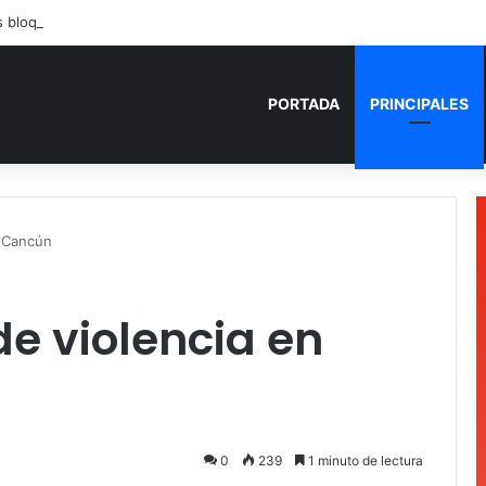
 bloquean la avenida Insurgentes en Chetumal, exigen ser atendidas en 
PORTADA
PRINCIPALES
n Cancún
de violencia en
0
239
1 minuto de lectura