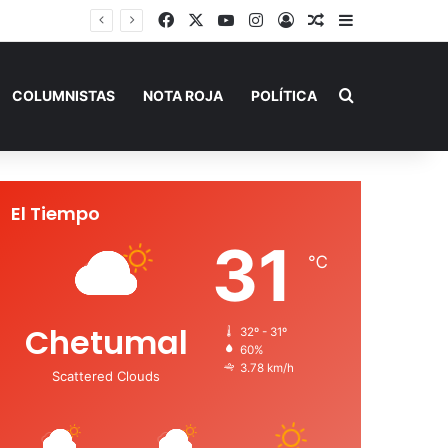
Facebook
X
YouTube
Instagram
Acceso
Publicación al a
Barra lateral
la Fiscalía
Buscar por
COLUMNISTAS
NOTA ROJA
POLÍTICA
El Tiempo
31
℃
Chetumal
32º - 31º
60%
3.78 km/h
Scattered Clouds