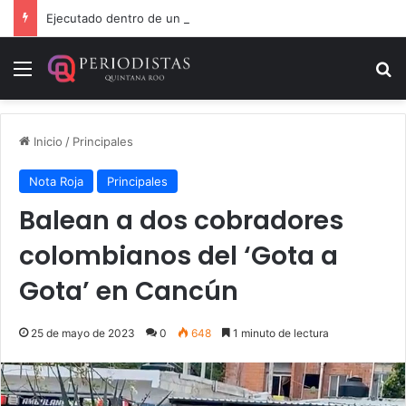
Ejecutado dentro de un local comercial en Cancún
Menú
B
Inicio
/
Principales
Nota Roja
Principales
Balean a dos cobradores
colombianos del ‘Gota a
Gota’ en Cancún
25 de mayo de 2023
0
648
1 minuto de lectura