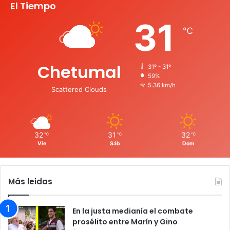
El Tiempo
31
℃
Chetumal
31º - 31º
59%
5.36 km/h
Scattered Clouds
32
31
32
℃
℃
℃
Vie
Sáb
Dom
Más leidas
En la justa medianía el combate
prosélito entre Marín y Gino