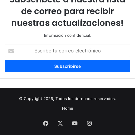
de correo para recibir
nuestras actualizaciones!
Información confidencial.
Escribe
tu
correo
electrónico
© Copyright 2026, Todos los derechos reservados.
Home
Facebook
X
YouTube
Instagram