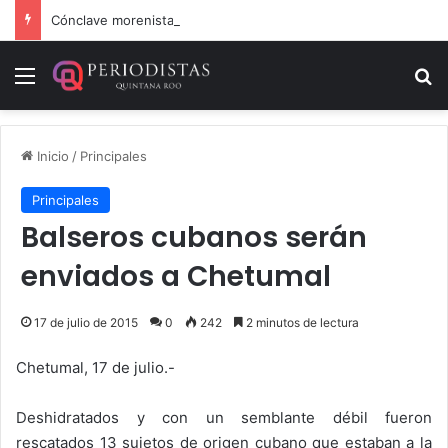
Cónclave morenista en el WTC de la CDMX
Menú
B
Inicio
/
Principales
Principales
Balseros cubanos serán
enviados a Chetumal
17 de julio de 2015
0
242
2 minutos de lectura
Chetumal, 17 de julio.-
Deshidratados y con un semblante débil fueron
rescatados 13 sujetos de origen cubano que estaban a la