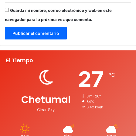
Guarda mi nombre, correo electrónico y web en este
navegador para la próxima vez que comente.
El Tiempo
27
℃
Chetumal
31º - 26º
84%
3.42 km/h
Clear Sky
℃
℃
℃