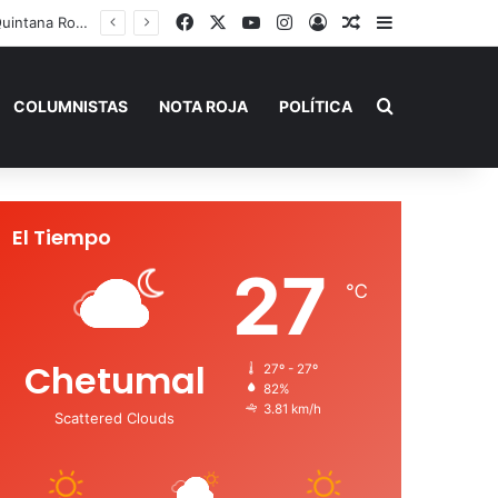
Facebook
X
YouTube
Instagram
Acceso
Publicación al a
Barra lateral
 de Verano”
Buscar por
COLUMNISTAS
NOTA ROJA
POLÍTICA
El Tiempo
27
℃
Chetumal
27º - 27º
82%
3.81 km/h
Scattered Clouds