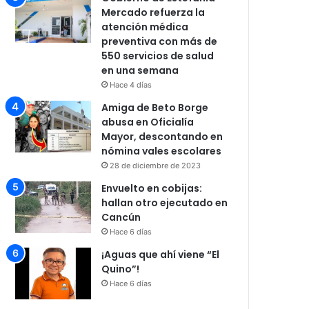
Mercado refuerza la
atención médica
preventiva con más de
550 servicios de salud
en una semana
Hace 4 días
Amiga de Beto Borge
abusa en Oficialía
Mayor, descontando en
nómina vales escolares
28 de diciembre de 2023
Envuelto en cobijas:
hallan otro ejecutado en
Cancún
Hace 6 días
¡Aguas que ahí viene “El
Quino”!
Hace 6 días