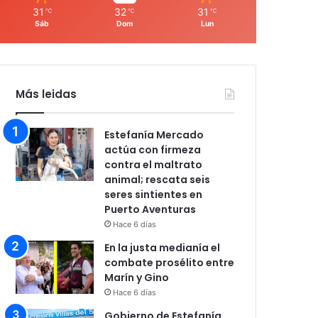
31
32
31
℃
℃
℃
Sáb
Dom
Lun
Más leidas
Estefanía Mercado
actúa con firmeza
contra el maltrato
animal; rescata seis
seres sintientes en
Puerto Aventuras
Hace 6 días
En la justa medianía el
combate prosélito entre
Marín y Gino
Hace 6 días
Gobierno de Estefanía