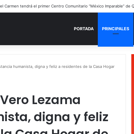
ano para recordar: niñas y niños cierran con alegría el curso “Aventuras
PORTADA
PRINCIPALES
ancia humanista, digna y feliz a residentes de la Casa Hogar
 Vero Lezama
sta, digna y feliz
 la Casa Hogar de