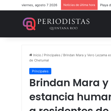
viernes, agosto 7 2026
Noticias de última hora
Un ver
Inicio
/
Principales
/
Brindan Mara y Vero Lezama est
de Chetumal
Principales
Brindan Mara y
estancia humani
a residentes de