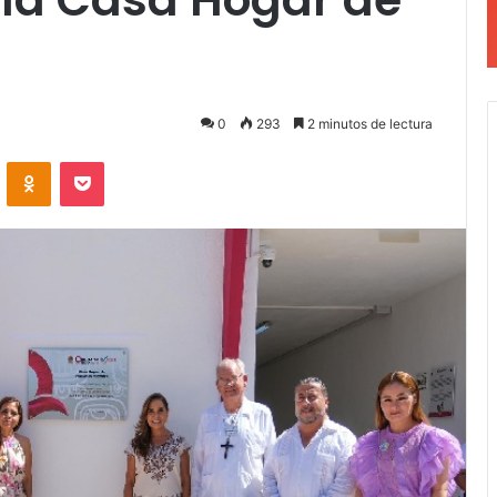
0
293
2 minutos de lectura
VKontakte
Odnoklassniki
Pocket