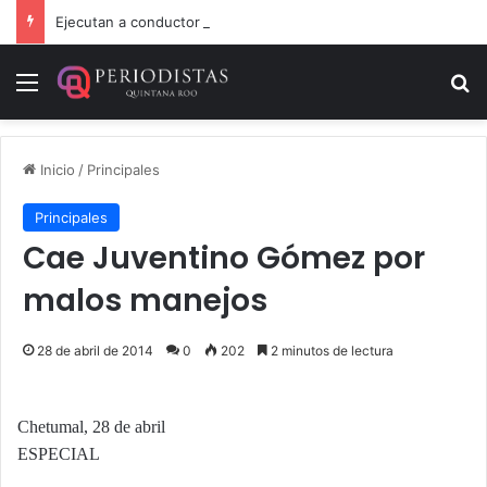
Ejecutan a conductor de un lujoso auto en Tulum
Menú
B
Inicio
/
Principales
Principales
Cae Juventino Gómez por
malos manejos
28 de abril de 2014
0
202
2 minutos de lectura
Chetumal, 28 de abril
ESPECIAL