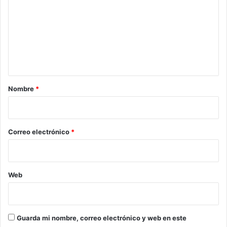
m
e
n
t
a
r
Nombre
*
i
o
*
Correo electrónico
*
Web
Guarda mi nombre, correo electrónico y web en este