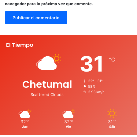
navegador para la próxima vez que comente.
El Tiempo
31
℃
Chetumal
32º - 31º
58%
3.93 km/h
Scattered Clouds
32
32
31
℃
℃
℃
Jue
Vie
Sáb