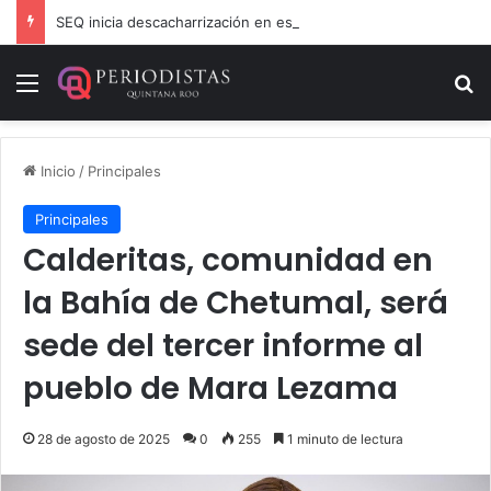
SEQ inicia descacharrización en escuelas de la Ribera del Río Hondo previo al inicio del ciclo escolar
Menú
B
Inicio
/
Principales
Principales
Calderitas, comunidad en
la Bahía de Chetumal, será
sede del tercer informe al
pueblo de Mara Lezama
28 de agosto de 2025
0
255
1 minuto de lectura