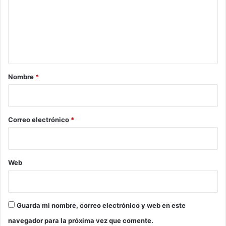
e
n
t
a
r
Nombre
*
i
o
*
Correo electrónico
*
Web
Guarda mi nombre, correo electrónico y web en este
navegador para la próxima vez que comente.