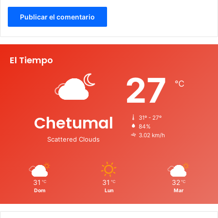
El Tiempo
27
℃
Chetumal
31º - 27º
84%
3.02 km/h
Scattered Clouds
31
31
32
℃
℃
℃
Dom
Lun
Mar