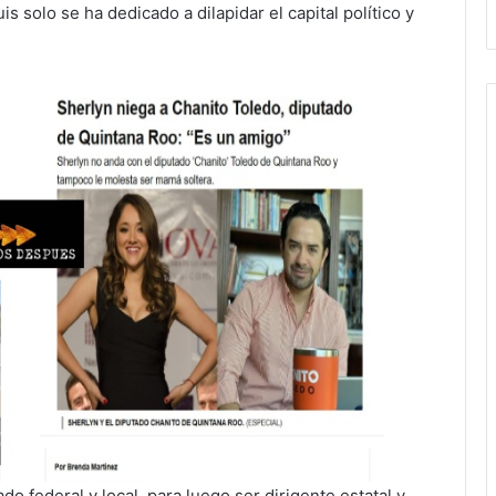
s solo se ha dedicado a dilapidar el capital político y
do federal y local, para luego ser dirigente estatal y