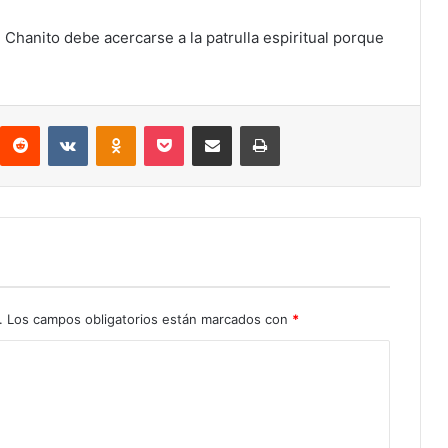
, Chanito debe acercarse a la patrulla espiritual porque
interest
Reddit
VKontakte
Odnoklassniki
Pocket
Compartir por correo electrónico
Imprimir
.
Los campos obligatorios están marcados con
*