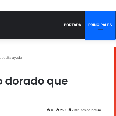
 años de prisión por homicidio de cubana en Cancún
PORTADA
PRINCIPALES
ecesita ayuda
o dorado que
0
259
2 minutos de lectura