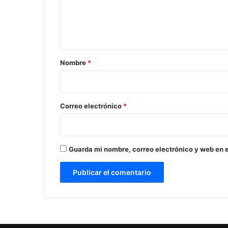
n
t
a
r
Nombre
*
i
o
*
Correo electrónico
*
Guarda mi nombre, correo electrónico y web en 