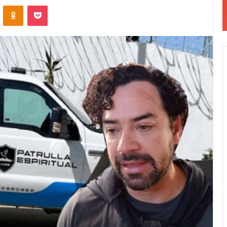
VKontakte
Odnoklassniki
Pocket