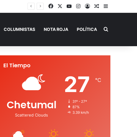
Facebook
X
YouTube
Instagram
Acceso
Publicación al a
Barra lateral
Buscar por
COLUMNISTAS
NOTA ROJA
POLÍTICA
El Tiempo
27
℃
Chetumal
31º - 27º
87%
3.39 km/h
Scattered Clouds