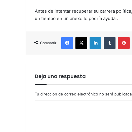
Antes de intentar recuperar su carrera política
un tiempo en un anexo lo podría ayudar.
Facebook
X
LinkedIn
Tumblr
P
Compartir
Deja una respuesta
Tu dirección de correo electrónico no será publicada
C
o
m
e