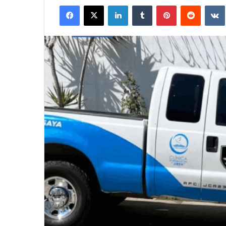
Facebook
X
LinkedIn
Tumblr
Pinterest
Reddit