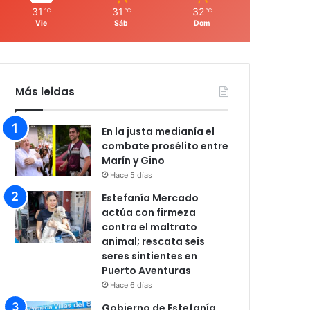
31
31
32
℃
℃
℃
Vie
Sáb
Dom
Más leidas
En la justa medianía el
combate prosélito entre
Marín y Gino
Hace 5 días
Estefanía Mercado
actúa con firmeza
contra el maltrato
animal; rescata seis
seres sintientes en
Puerto Aventuras
Hace 6 días
Gobierno de Estefanía