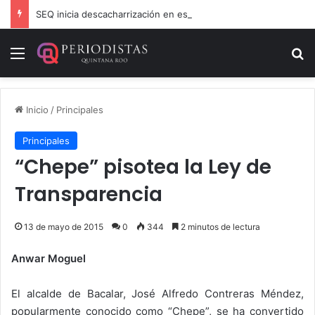
SEQ inicia descacharrización en escuelas de la Ribera del Río Hondo previo al inicio del ciclo escolar
Menú
B
Inicio
/
Principales
Principales
“Chepe” pisotea la Ley de
Transparencia
13 de mayo de 2015
0
344
2 minutos de lectura
Anwar Moguel
El alcalde de Bacalar, José Alfredo Contreras Méndez,
popularmente conocido como “Chepe”, se ha convertido