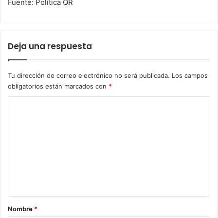
Fuente: Política QR
Deja una respuesta
Tu dirección de correo electrónico no será publicada.
Los campos
obligatorios están marcados con
*
C
o
m
e
n
t
a
r
Nombre
*