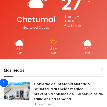
27
℃
Chetumal
31º - 27º
84%
2.83 km/h
Scattered Clouds
31
31
32
℃
℃
℃
Dom
Lun
Mar
Más leidas
Gobierno de Estefanía Mercado
refuerza la atención médica
preventiva con más de 550 servicios de
salud en una semana
Hace 6 días