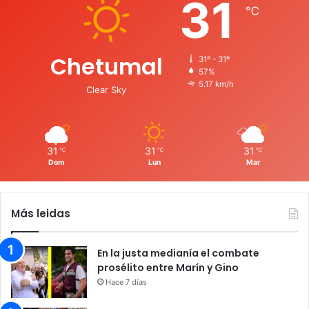
31
℃
Chetumal
31º - 31º
57%
5.17 km/h
Clear Sky
31
31
31
℃
℃
℃
Dom
Lun
Mar
Más leidas
En la justa medianía el combate
prosélito entre Marín y Gino
Hace 7 días