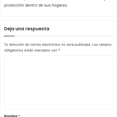
protección dentro de sus hogares.
Deja una respuesta
Tu dirección de correo electrónico no será publicada.
Los campos
obligatorios están marcados con
*
C
o
m
e
n
t
a
r
Nombre
*