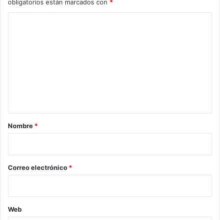
obligatorios están marcados con
*
C
o
m
e
n
t
a
r
Nombre
*
i
o
*
Correo electrónico
*
Web