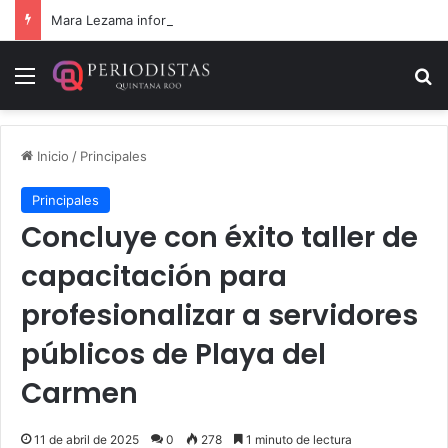
Mara Lezama informa la devolución de 9 vehículos recuperados
Menú
B
Inicio
/
Principales
Principales
Concluye con éxito taller de
capacitación para
profesionalizar a servidores
públicos de Playa del
Carmen
11 de abril de 2025
0
278
1 minuto de lectura