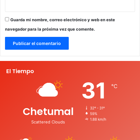
Guarda mi nombre, correo electrónico y web en este
navegador para la próxima vez que comente.
El Tiempo
31
℃
Chetumal
32º - 31º
59%
1.88 km/h
Scattered Clouds