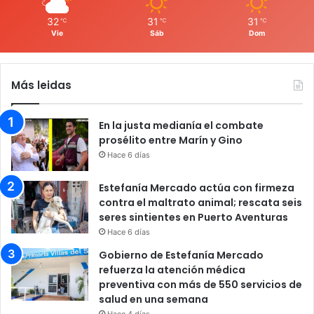
32
31
31
℃
℃
℃
Vie
Sáb
Dom
Más leidas
En la justa medianía el combate
prosélito entre Marín y Gino
Hace 6 días
Estefanía Mercado actúa con firmeza
contra el maltrato animal; rescata seis
seres sintientes en Puerto Aventuras
Hace 6 días
Gobierno de Estefanía Mercado
refuerza la atención médica
preventiva con más de 550 servicios de
salud en una semana
Hace 4 días