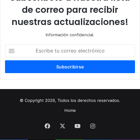
de correo para recibir
nuestras actualizaciones!
Información confidencial.
Escribe
tu
correo
electrónico
© Copyright 2026, Todos los derechos reservados.
Home
Facebook
X
YouTube
Instagram