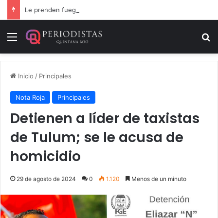
Le prenden fuego a camioneta involucrada en balacera en Carrillo Puerto
Menú
B
Inicio
/
Principales
Nota Roja
Principales
Detienen a líder de taxistas
de Tulum; se le acusa de
homicidio
29 de agosto de 2024
0
1.120
Menos de un minuto