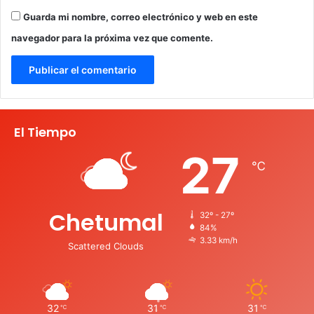
Guarda mi nombre, correo electrónico y web en este
navegador para la próxima vez que comente.
El Tiempo
27
℃
Chetumal
32º - 27º
84%
3.33 km/h
Scattered Clouds
32
31
31
℃
℃
℃