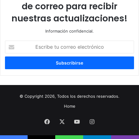
de correo para recibir
nuestras actualizaciones!
Información confidencial.
Escribe
tu
correo
electrónico
© Copyright 2026, Todos los derechos reservados.
Home
Facebook
X
YouTube
Instagram