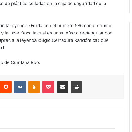
 de plástico selladas en la caja de seguridad de la
con la leyenda «Ford» con el número 586 con un tramo
y la llave Keys, la cual es un artefacto rectangular con
aprecia la leyenda «Siglo Cerradura Randómica» que
ad.
ado de Quintana Roo.
interest
Reddit
VKontakte
Odnoklassniki
Pocket
Compartir por correo electrónico
Imprimir