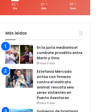
32
31
31
℃
℃
℃
Vie
Sáb
Dom
Más leidas
En la justa medianía el
combate prosélito entre
Marín y Gino
Hace 6 días
Estefanía Mercado
actúa con firmeza
contra el maltrato
animal; rescata seis
seres sintientes en
Puerto Aventuras
Hace 6 días
Gobierno de Estefanía