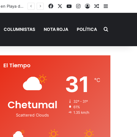
Facebook
X
YouTube
Instagram
Acceso
Publicación al a
Barra lateral
Capturan en Jalisco a ‘El Ruso’, presunto autor intelectual de varios homicidios en Playa del Carmen
Buscar por
COLUMNISTAS
NOTA ROJA
POLÍTICA
El Tiempo
31
℃
Chetumal
32º - 31º
61%
1.35 km/h
Scattered Clouds