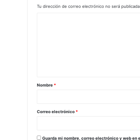
Tu dirección de correo electrónico no será publicada
C
o
m
e
n
t
a
r
Nombre
*
i
o
*
Correo electrónico
*
Guarda mi nombre, correo electrónico y web en 