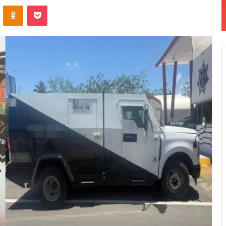
VKontakte
Odnoklassniki
Pocket