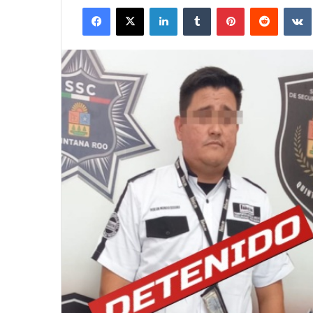
Facebook
X
LinkedIn
Tumblr
Pinterest
Reddit