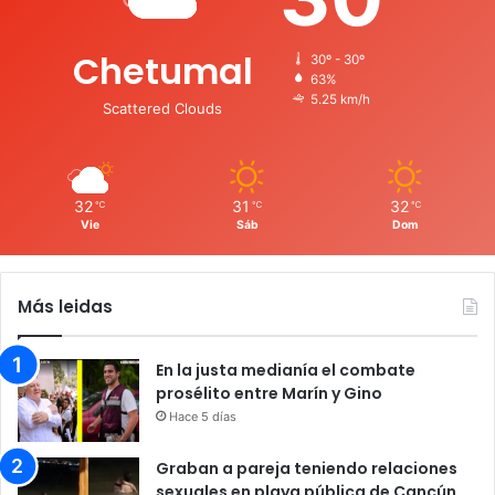
Chetumal
30º - 30º
63%
5.25 km/h
Scattered Clouds
32
31
32
℃
℃
℃
Vie
Sáb
Dom
Más leidas
En la justa medianía el combate
prosélito entre Marín y Gino
Hace 5 días
Graban a pareja teniendo relaciones
sexuales en playa pública de Cancún