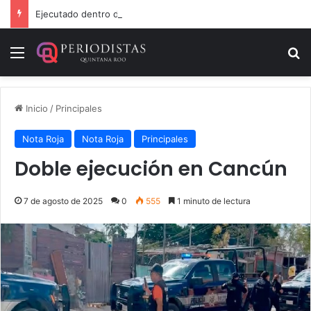
Ejecutado dentro de un local comercial en Cancún
Menú
B
Inicio
/
Principales
Nota Roja
Nota Roja
Principales
Doble ejecución en Cancún
7 de agosto de 2025
0
555
1 minuto de lectura