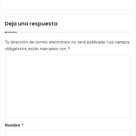
Deja una respuesta
Tu dirección de correo electrónico no será publicada.
Los campos
obligatorios están marcados con
*
C
o
m
e
n
t
a
r
Nombre
*
i