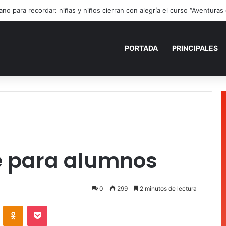
ano para recordar: niñas y niños cierran con alegría el curso “Aventuras
PORTADA
PRINCIPALES
re para alumnos
0
299
2 minutos de lectura
VKontakte
Odnoklassniki
Pocket