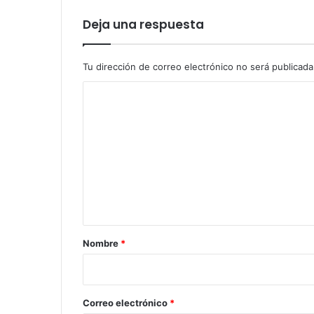
Deja una respuesta
Tu dirección de correo electrónico no será publicada
C
o
m
e
n
t
a
r
Nombre
*
i
o
*
Correo electrónico
*