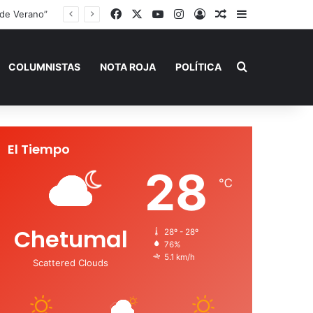
Facebook
X
YouTube
Instagram
Acceso
Publicación al a
Barra lateral
 de Verano”
Buscar por
COLUMNISTAS
NOTA ROJA
POLÍTICA
El Tiempo
28
℃
Chetumal
28º - 28º
76%
5.1 km/h
Scattered Clouds