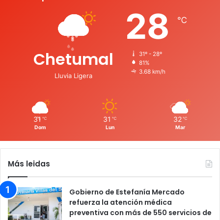
28
℃
Chetumal
31º - 28º
81%
3.68 km/h
Lluvia Ligera
31
31
32
℃
℃
℃
Dom
Lun
Mar
Más leidas
Gobierno de Estefanía Mercado
refuerza la atención médica
preventiva con más de 550 servicios de