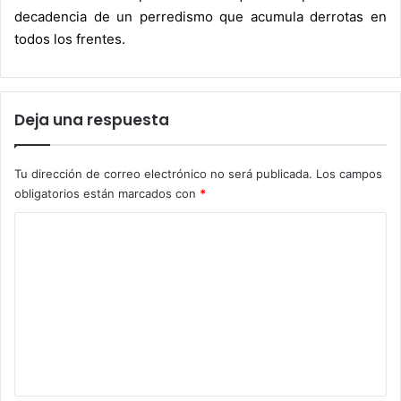
decadencia de un perredismo que acumula derrotas en
todos los frentes.
Deja una respuesta
Tu dirección de correo electrónico no será publicada.
Los campos
obligatorios están marcados con
*
C
o
m
e
n
t
a