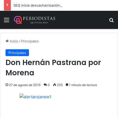
SEQ inicia descacharrización en escuelas de la Ribera del Río Hondo previo al inicio del ciclo escolar
Menú
B
Inicio
/
Principales
Principales
Don Hernán Pastrana por
Morena
27 de agosto de 2015
0
235
1 minuto de lectura
.