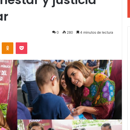
ar
0
280
4 minutos de lectura
VKontakte
Odnoklassniki
Pocket