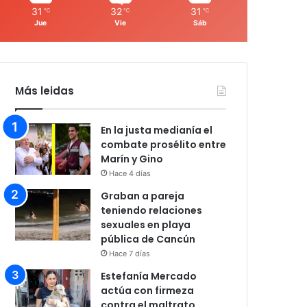
31
32
31
℃
℃
℃
Jue
Vie
Sáb
Más leidas
En la justa medianía el
combate prosélito entre
Marín y Gino
Hace 4 días
Graban a pareja
teniendo relaciones
sexuales en playa
pública de Cancún
Hace 7 días
Estefanía Mercado
actúa con firmeza
contra el maltrato