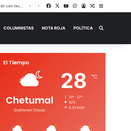
Facebook
X
YouTube
Instagram
Acceso
Publicación al a
Barra lateral
Claudia Sheinbaum, Mara Lezama y Estefanía Mercado fortalecen estrategia integral contra el sargazo
Buscar por
COLUMNISTAS
NOTA ROJA
POLÍTICA
El Tiempo
28
℃
Chetumal
31º - 27º
82%
4.25 km/h
Scattered Clouds