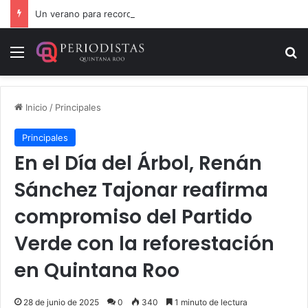
Un verano para recordar: niñas y niños cierran con alegría el curso “Aventuras de Verano”
Menú
B
Inicio
/
Principales
Principales
En el Día del Árbol, Renán
Sánchez Tajonar reafirma
compromiso del Partido
Verde con la reforestación
en Quintana Roo
28 de junio de 2025
0
340
1 minuto de lectura