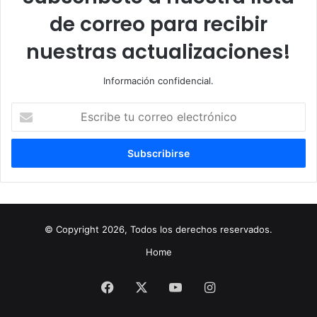
de correo para recibir
nuestras actualizaciones!
Información confidencial.
Escribe
tu
correo
electrónico
© Copyright 2026, Todos los derechos reservados.
Home
Facebook
X
YouTube
Instagram