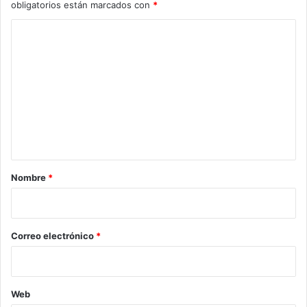
obligatorios están marcados con
*
C
o
m
e
n
t
a
r
Nombre
*
i
o
*
Correo electrónico
*
Web