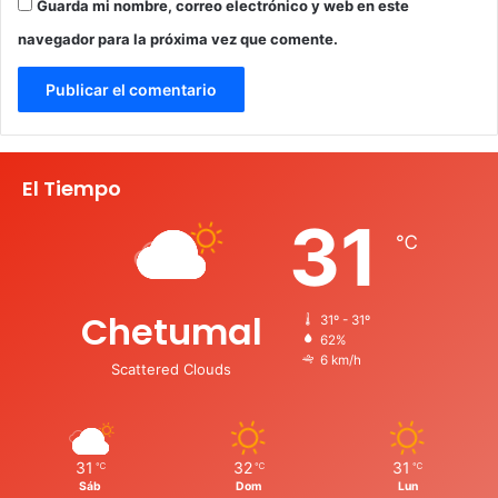
Guarda mi nombre, correo electrónico y web en este
navegador para la próxima vez que comente.
El Tiempo
31
℃
Chetumal
31º - 31º
62%
6 km/h
Scattered Clouds
31
32
31
℃
℃
℃
Sáb
Dom
Lun