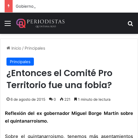
Gobierno de Playa del Carmen aprueba segunda modificación del POA 2026
Menú
B
Inicio
/
Principales
Principales
¿Entonces el Comité Pro
Territorio fue una fobia?
6 de agosto de 2015
0
221
1 minuto de lectura
Reflexión del ex gobernador Miguel Borge Martín sobre
el quintanarroismo.
Sobre el quintanarroismo, tenemos más asentamientos