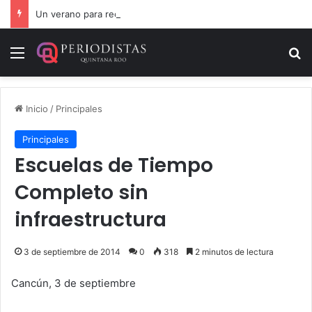
Un verano para recordar: niñas y niños cierran con alegría el curso “Aventuras de Verano”
Menú
B
Inicio
/
Principales
Principales
Escuelas de Tiempo
Completo sin
infraestructura
3 de septiembre de 2014
0
318
2 minutos de lectura
Cancún, 3 de septiembre