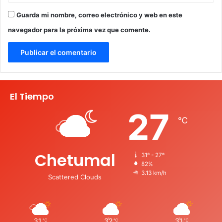
Guarda mi nombre, correo electrónico y web en este
navegador para la próxima vez que comente.
El Tiempo
27
℃
Chetumal
31º - 27º
82%
3.13 km/h
Scattered Clouds
31
32
31
℃
℃
℃