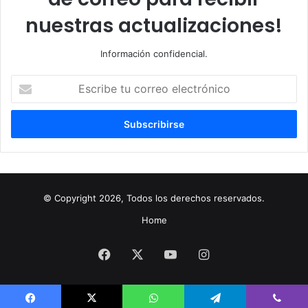
nuestras actualizaciones!
Información confidencial.
Escribe
tu
correo
electrónico
© Copyright 2026, Todos los derechos reservados.
Home
Facebook
X
YouTube
Instagram