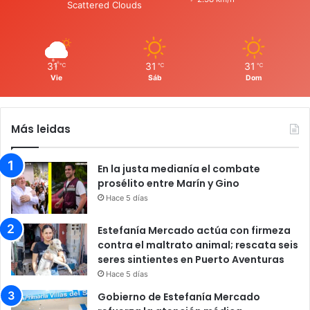
Scattered Clouds
31
31
31
℃
℃
℃
Vie
Sáb
Dom
Más leidas
En la justa medianía el combate
prosélito entre Marín y Gino
Hace 5 días
Estefanía Mercado actúa con firmeza
contra el maltrato animal; rescata seis
seres sintientes en Puerto Aventuras
Hace 5 días
Gobierno de Estefanía Mercado