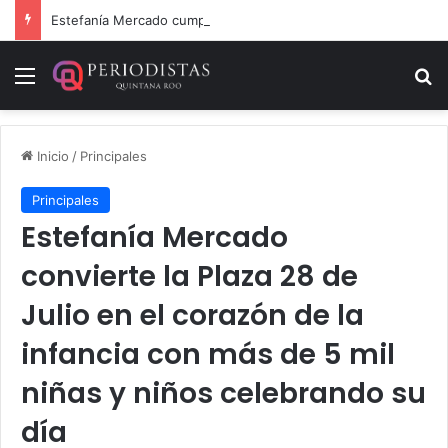
Estefanía Mercado cumple con la repavimentación del puente vehicular
Menú
B
Inicio
/
Principales
Principales
Estefanía Mercado
convierte la Plaza 28 de
Julio en el corazón de la
infancia con más de 5 mil
niñas y niños celebrando su
día