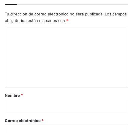
Tu dirección de correo electrónico no será publicada.
Los campos
obligatorios están marcados con
*
C
o
m
e
n
t
a
r
Nombre
*
i
o
*
Correo electrónico
*