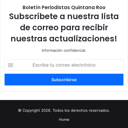
Boletín Periodistas Quintana Roo
Subscríbete a nuestra lista
de correo para recibir
nuestras actualizaciones!
Información confidencial.
Escribe
tu
correo
electrónico
© Copyright 2026, Todos los derechos reservados.
Home