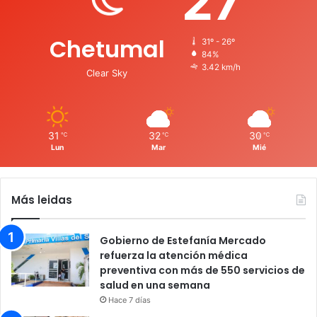
27
Chetumal
31º - 26º
84%
3.42 km/h
Clear Sky
31
32
30
℃
℃
℃
Lun
Mar
Mié
Más leidas
Gobierno de Estefanía Mercado
refuerza la atención médica
preventiva con más de 550 servicios de
salud en una semana
Hace 7 días