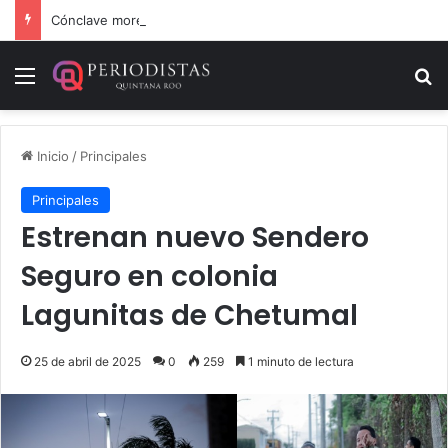
Cónclave morenista en el WTC de la CDMX
Menú
B
Inicio
/
Principales
Principales
Estrenan nuevo Sendero
Seguro en colonia
Lagunitas de Chetumal
25 de abril de 2025
0
259
1 minuto de lectura