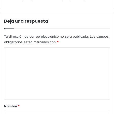
Deja una respuesta
Tu dirección de correo electrónico no será publicada.
Los campos
obligatorios están marcados con
*
C
o
m
e
n
t
a
r
Nombre
*
i