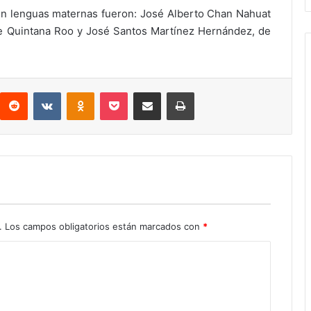
en lenguas maternas fueron: José Alberto Chan Nahuat
e Quintana Roo y José Santos Martínez Hernández, de
interest
Reddit
VKontakte
Odnoklassniki
Pocket
Compartir por correo electrónico
Imprimir
.
Los campos obligatorios están marcados con
*