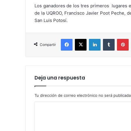
Los ganadores de los tres primeros lugares 
de la UQROO, Francisco Javier Poot Peche, d
San Luis Potosí.
Facebook
X
LinkedIn
Tumblr
P
Compartir
Deja una respuesta
Tu dirección de correo electrónico no será publicada
C
o
m