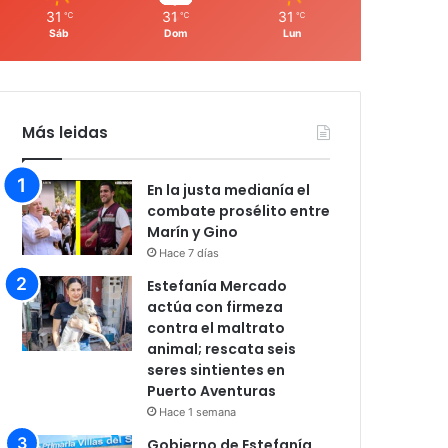
31
31
31
℃
℃
℃
Sáb
Dom
Lun
Más leidas
En la justa medianía el
combate prosélito entre
Marín y Gino
Hace 7 días
Estefanía Mercado
actúa con firmeza
contra el maltrato
animal; rescata seis
seres sintientes en
Puerto Aventuras
Hace 1 semana
Gobierno de Estefanía