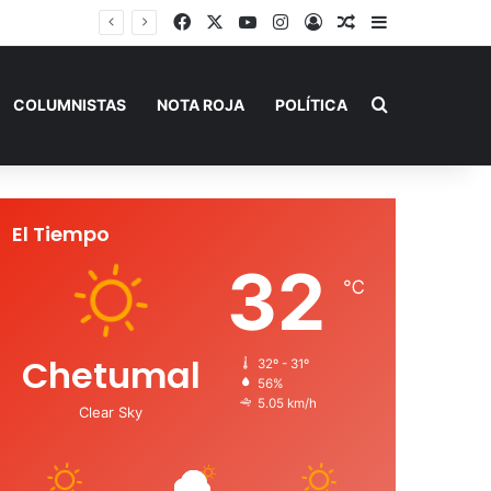
Facebook
X
YouTube
Instagram
Acceso
Publicación al a
Barra lateral
Playa del Carmen tendrá el primer Centro Comunitario “México Imparable” de Quintana Roo: Mara Lezama
Buscar por
COLUMNISTAS
NOTA ROJA
POLÍTICA
El Tiempo
32
℃
Chetumal
32º - 31º
56%
5.05 km/h
Clear Sky