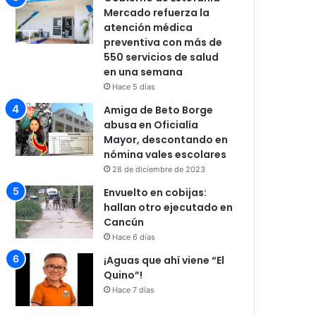
Mercado refuerza la
atención médica
preventiva con más de
550 servicios de salud
en una semana
Hace 5 días
Amiga de Beto Borge
abusa en Oficialía
Mayor, descontando en
nómina vales escolares
28 de diciembre de 2023
Envuelto en cobijas:
hallan otro ejecutado en
Cancún
Hace 6 días
¡Aguas que ahí viene “El
Quino”!
Hace 7 días