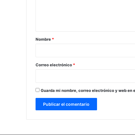
e
n
t
a
r
Nombre
*
i
o
*
Correo electrónico
*
Guarda mi nombre, correo electrónico y web en 