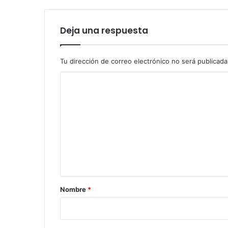
Deja una respuesta
Tu dirección de correo electrónico no será publicada
C
o
m
e
n
t
a
r
Nombre
*
i
o