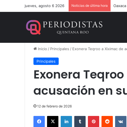
jueves, agosto 6 2026
Noticias de última hora
Estefan
Inicio
/
Principales
/
Exonera Teqroo a Xiximac de a
Principales
Exonera Teqroo
acusación en s
12 de febrero de 2026
Facebook
X
LinkedIn
Tumblr
Pinterest
Reddit