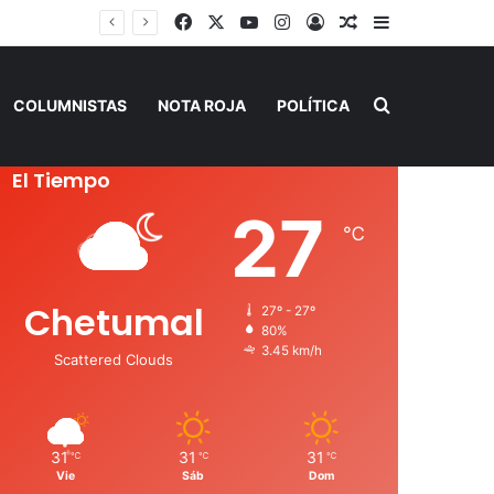
Facebook
X
YouTube
Instagram
Acceso
Publicación al a
Barra lateral
Buscar por
COLUMNISTAS
NOTA ROJA
POLÍTICA
El Tiempo
27
℃
Chetumal
27º - 27º
80%
3.45 km/h
Scattered Clouds
31
31
31
℃
℃
℃
Vie
Sáb
Dom