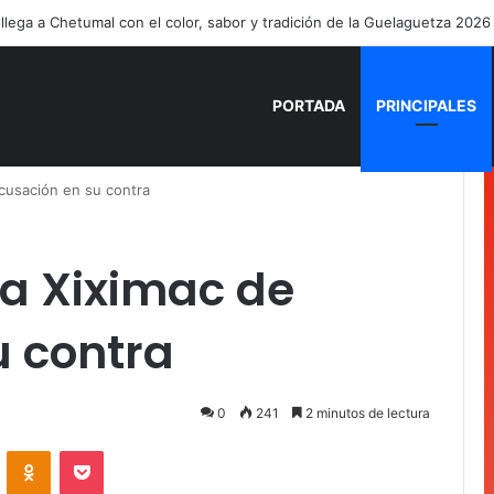
ía Mercado cumple con la repavimentación del puente vehicular
PORTADA
PRINCIPALES
cusación en su contra
 a Xiximac de
u contra
0
241
2 minutos de lectura
VKontakte
Odnoklassniki
Pocket