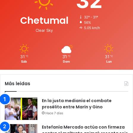
32
Chetumal
32º - 31º
56%
5.05 km/h
Clear Sky
31
31
31
℃
℃
℃
Sáb
Dom
Lun
Más leidas
En la justa medianía el combate
prosélito entre Marín y Gino
Hace 7 días
Estefanía Mercado actúa con firmeza