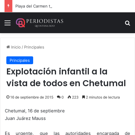
Playa del Carmen tendrá el primer Centro Comunitario “México Imparable” de Quintana Roo: Mara Lezama
Menú
B
Inicio
/
Principales
Principales
Explotación infantil a la
vista de todos en Chetumal
16 de septiembre de 2015
0
223
2 minutos de lectura
Chetumal, 16 de septiembre
Juan Juárez Mauss
Es urgente, que las autoridades encargada de