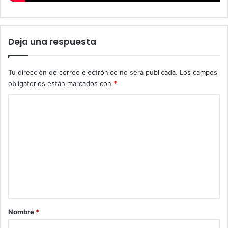
Deja una respuesta
Tu dirección de correo electrónico no será publicada.
Los campos
obligatorios están marcados con
*
C
o
m
e
n
t
a
r
Nombre
*
i