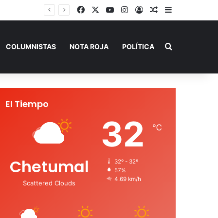
Facebook
X
YouTube
Instagram
Acceso
Publicación al a
Barra lateral
Buscar por
COLUMNISTAS
NOTA ROJA
POLÍTICA
El Tiempo
32
℃
Chetumal
32º - 32º
57%
4.69 km/h
Scattered Clouds