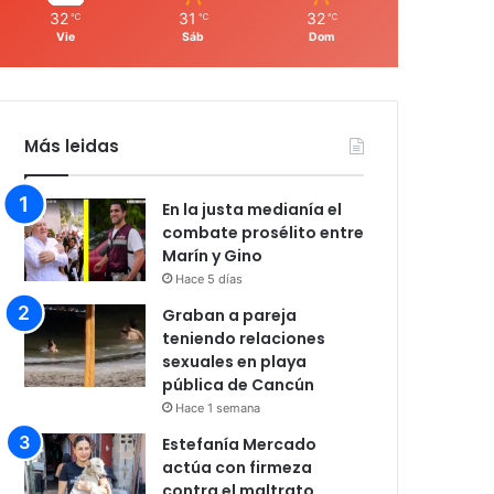
32
31
32
℃
℃
℃
Vie
Sáb
Dom
Más leidas
En la justa medianía el
combate prosélito entre
Marín y Gino
Hace 5 días
Graban a pareja
teniendo relaciones
sexuales en playa
pública de Cancún
Hace 1 semana
Estefanía Mercado
actúa con firmeza
contra el maltrato