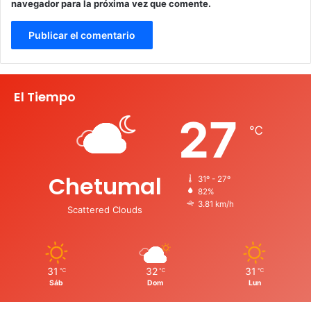
navegador para la próxima vez que comente.
El Tiempo
27
℃
Chetumal
31º - 27º
82%
3.81 km/h
Scattered Clouds
31
32
31
℃
℃
℃
Sáb
Dom
Lun