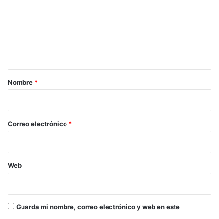
m
e
n
t
a
r
Nombre
*
i
o
*
Correo electrónico
*
Web
Guarda mi nombre, correo electrónico y web en este