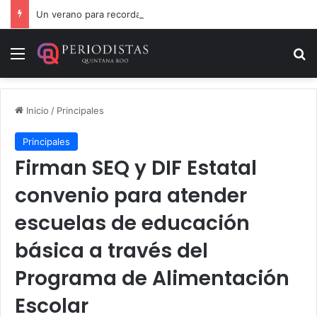
Un verano para recordar: niñas y niños cierran con alegría el curso “Aventuras de Verano”
Menú
B
Inicio
/
Principales
Principales
Firman SEQ y DIF Estatal
convenio para atender
escuelas de educación
básica a través del
Programa de Alimentación
Escolar