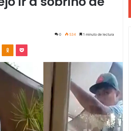
jó ir a sobrino de
0
534
1 minuto de lectura
VKontakte
Odnoklassniki
Pocket