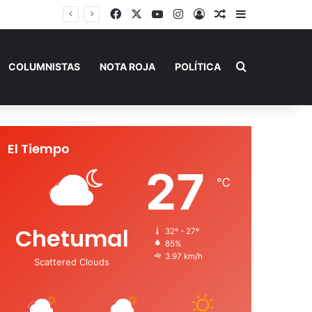
Facebook
X
YouTube
Instagram
Acceso
Publicación al a
Barra lateral
Buscar por
COLUMNISTAS
NOTA ROJA
POLÍTICA
El Tiempo
27
℃
Chetumal
32º - 27º
85%
3.97 km/h
Scattered Clouds