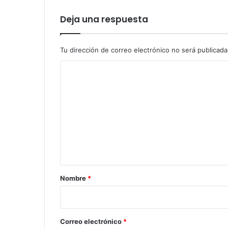
Deja una respuesta
Tu dirección de correo electrónico no será publicada
C
o
m
e
n
t
a
r
Nombre
*
i
o
*
Correo electrónico
*