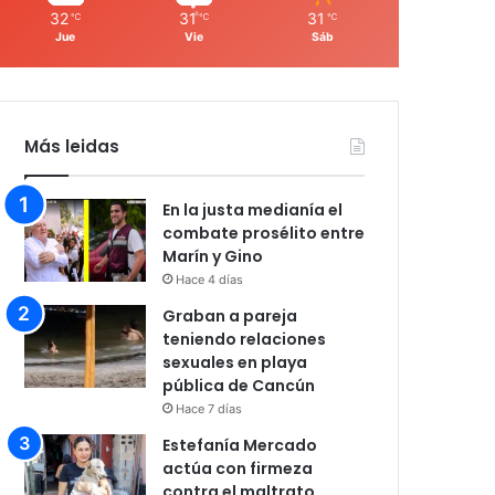
32
31
31
℃
℃
℃
Jue
Vie
Sáb
Más leidas
En la justa medianía el
combate prosélito entre
Marín y Gino
Hace 4 días
Graban a pareja
teniendo relaciones
sexuales en playa
pública de Cancún
Hace 7 días
Estefanía Mercado
actúa con firmeza
contra el maltrato