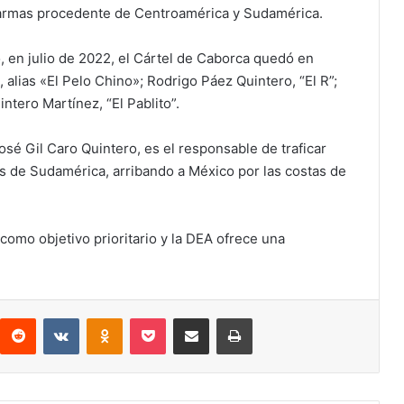
y armas procedente de Centroamérica y Sudamérica.
, en julio de 2022, el Cártel de Caborca quedó en
alias «El Pelo Chino»; Rodrigo Páez Quintero, “El R”;
ntero Martínez, “El Pablito”.
sé Gil Caro Quintero, es el responsable de traficar
s de Sudamérica, arribando a México por las costas de
como objetivo prioritario y la DEA ofrece una
interest
Reddit
VKontakte
Odnoklassniki
Pocket
Compartir por correo electrónico
Imprimir