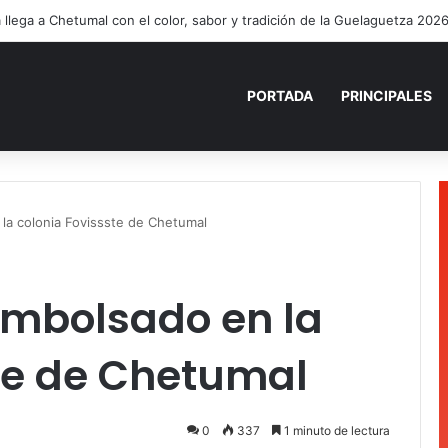
nía Mercado cumple con la repavimentación del puente vehicular
PORTADA
PRINCIPALES
la colonia Fovissste de Chetumal
embolsado en la
te de Chetumal
0
337
1 minuto de lectura