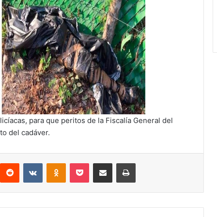
icíacas, para que peritos de la Fiscalía General del
to del cadáver.
interest
Reddit
VKontakte
Odnoklassniki
Pocket
Compartir por correo electrónico
Imprimir