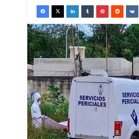
Facebook
X
LinkedIn
Tumblr
Pinterest
Reddit