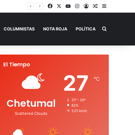
Facebook
X
YouTube
Instagram
Acceso
Publicación al a
Barra lateral
Buscar por
COLUMNISTAS
NOTA ROJA
POLÍTICA
El Tiempo
27
℃
Chetumal
31º - 26º
82%
3.01 km/h
Scattered Clouds