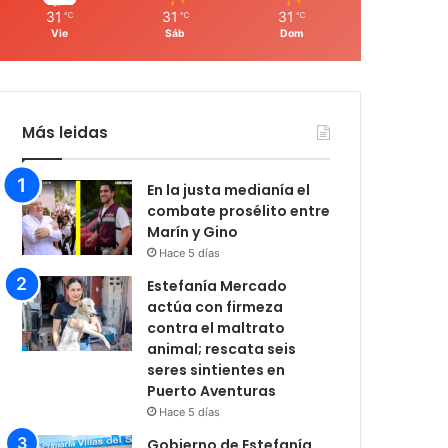
31
31
31
℃
℃
℃
Vie
Sáb
Dom
Más leidas
En la justa medianía el
combate prosélito entre
Marín y Gino
Hace 5 días
Estefanía Mercado
actúa con firmeza
contra el maltrato
animal; rescata seis
seres sintientes en
Puerto Aventuras
Hace 5 días
Gobierno de Estefanía