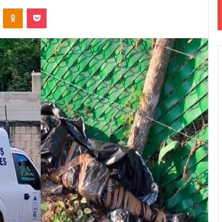
VKontakte
Odnoklassniki
Pocket