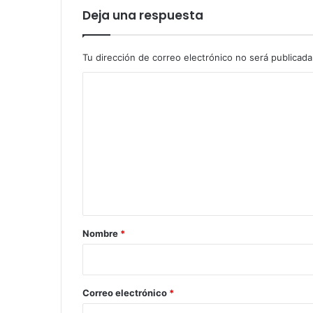
Deja una respuesta
Tu dirección de correo electrónico no será publicada
C
o
m
e
n
t
a
r
Nombre
*
i
o
*
Correo electrónico
*