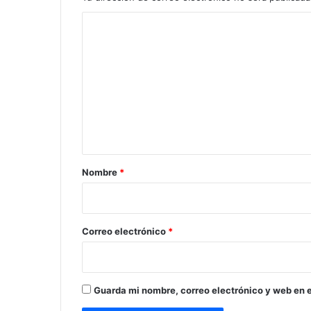
C
o
m
e
n
t
a
r
Nombre
*
i
o
*
Correo electrónico
*
Guarda mi nombre, correo electrónico y web en 