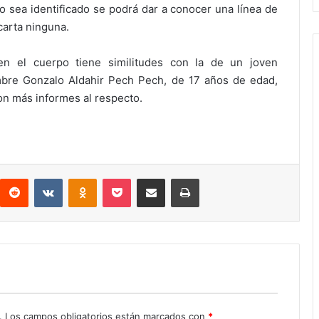
 sea identificado se podrá dar a conocer una línea de
carta ninguna.
n el cuerpo tiene similitudes con la de un joven
bre Gonzalo Aldahir Pech Pech, de 17 años de edad,
ron más informes al respecto.
interest
Reddit
VKontakte
Odnoklassniki
Pocket
Compartir por correo electrónico
Imprimir
.
Los campos obligatorios están marcados con
*