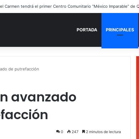
PORTADA
PRINCIPALES
ado de putrefacción
en avanzado
efacción
0
247
2 minutos de lectura