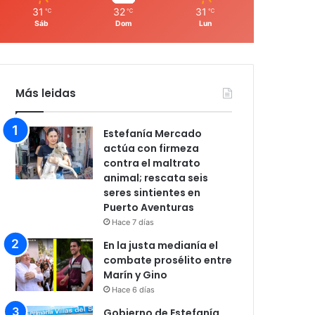
31
32
31
℃
℃
℃
Sáb
Dom
Lun
Más leidas
Estefanía Mercado
actúa con firmeza
contra el maltrato
animal; rescata seis
seres sintientes en
Puerto Aventuras
Hace 7 días
En la justa medianía el
combate prosélito entre
Marín y Gino
Hace 6 días
Gobierno de Estefanía