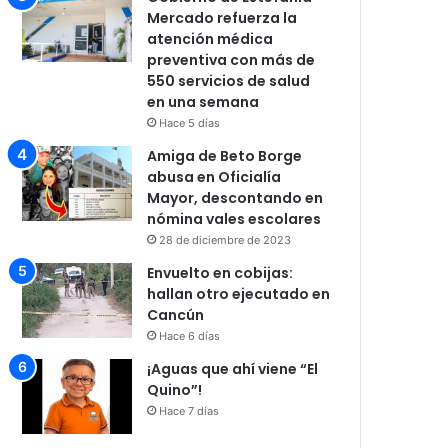
Mercado refuerza la
atención médica
preventiva con más de
550 servicios de salud
en una semana
Hace 5 días
Amiga de Beto Borge
abusa en Oficialía
Mayor, descontando en
nómina vales escolares
28 de diciembre de 2023
Envuelto en cobijas:
hallan otro ejecutado en
Cancún
Hace 6 días
¡Aguas que ahí viene “El
Quino”!
Hace 7 días