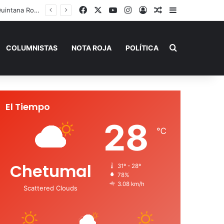
Facebook
X
YouTube
Instagram
Acceso
Publicación al a
Barra lateral
Playa del Carmen tendrá el primer Centro Comunitario “México Imparable” de Quintana Roo: Mara Lezama
Buscar por
COLUMNISTAS
NOTA ROJA
POLÍTICA
El Tiempo
28
℃
Chetumal
31º - 28º
78%
3.08 km/h
Scattered Clouds