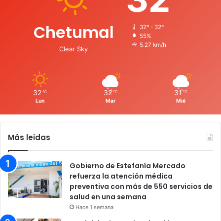
Chetumal
32º - 32º
55%
5.27 km/h
Clear Sky
32
32
31
℃
℃
℃
Lun
Mar
Mié
Más leidas
Gobierno de Estefanía Mercado
refuerza la atención médica
preventiva con más de 550 servicios de
salud en una semana
Hace 1 semana