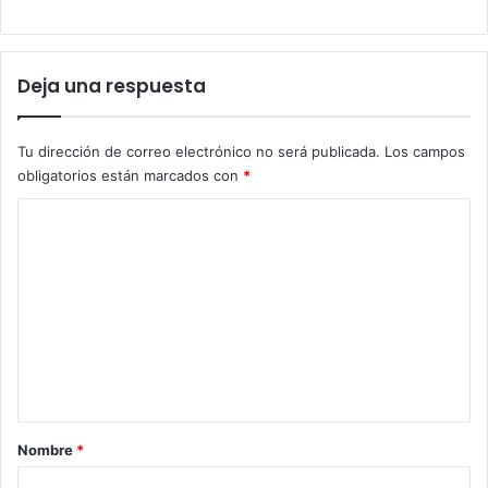
Deja una respuesta
Tu dirección de correo electrónico no será publicada.
Los campos
obligatorios están marcados con
*
C
o
m
e
n
t
a
r
Nombre
*
i