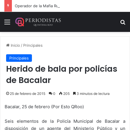
Operador de la Mafia Rumana, maneja campaña de Rafael Marín Mollinedo
Menú
B
Inicio
/
Principales
Principales
Herido de bala por policías
de Bacalar
25 de febrero de 2015
0
205
3 minutos de lectura
Bacalar, 25 de febrero (Por Esto QRoo)
Seis elementos de la Policía Municipal de Bacalar a
disposición de un agente del Ministerio Público y un