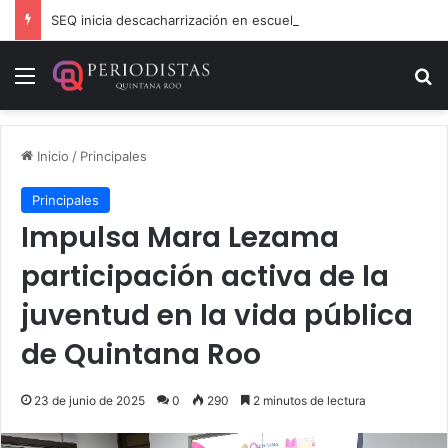
SEQ inicia descacharrización en escuelas de la Ribera del Río Hondo previo al inicio del ciclo escolar
Menú
B
Inicio
/
Principales
Principales
Impulsa Mara Lezama
participación activa de la
juventud en la vida pública
de Quintana Roo
23 de junio de 2025
0
290
2 minutos de lectura