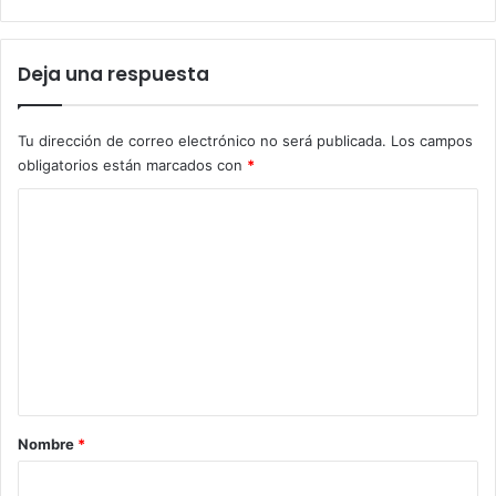
Deja una respuesta
Tu dirección de correo electrónico no será publicada.
Los campos
obligatorios están marcados con
*
C
o
m
e
n
t
a
r
Nombre
*
i