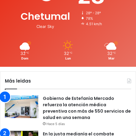
Chetumal
28º - 28º
78%
4.51 km/h
Clear Sky
32
32
32
℃
℃
℃
Dom
Lun
Mar
Más leidas
Gobierno de Estefanía Mercado
refuerza la atención médica
preventiva con más de 550 servicios de
salud en una semana
Hace 5 días
En la justa medianía el combate