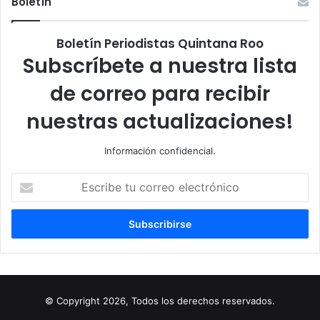
Boletín
Boletín Periodistas Quintana Roo
Subscríbete a nuestra lista
de correo para recibir
nuestras actualizaciones!
Información confidencial.
Escribe
tu
correo
electrónico
© Copyright 2026, Todos los derechos reservados.