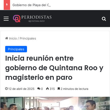
Gobierno de Playa del Carmen aprueba segunda modificación del POA 2026
Menú
B
Inicio
/
Principales
Principales
Inicia reunión entre
gobierno de Quintana Roo y
magisterio en paro
12 de abril de 2025
0
315
2 minutos de lectura