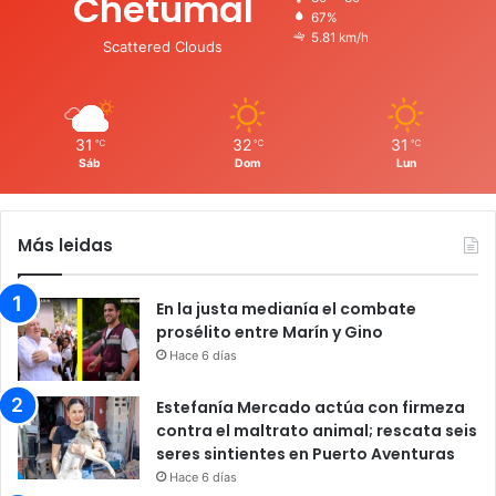
Chetumal
67%
5.81 km/h
Scattered Clouds
31
32
31
℃
℃
℃
Sáb
Dom
Lun
Más leidas
En la justa medianía el combate
prosélito entre Marín y Gino
Hace 6 días
Estefanía Mercado actúa con firmeza
contra el maltrato animal; rescata seis
seres sintientes en Puerto Aventuras
Hace 6 días