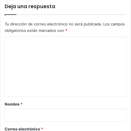
Deja una respuesta
Tu dirección de correo electrónico no será publicada.
Los campos
obligatorios están marcados con
*
C
o
m
e
n
t
a
r
Nombre
*
i
o
*
Correo electrónico
*