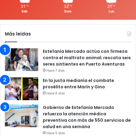
31
32
31
℃
℃
℃
Sáb
Dom
Lun
Más leidas
Estefanía Mercado actúa con firmeza
contra el maltrato animal; rescata seis
seres sintientes en Puerto Aventuras
Hace 7 días
En la justa medianía el combate
prosélito entre Marín y Gino
Hace 6 días
Gobierno de Estefanía Mercado
refuerza la atención médica
preventiva con más de 550 servicios de
salud en una semana
Hace 5 días