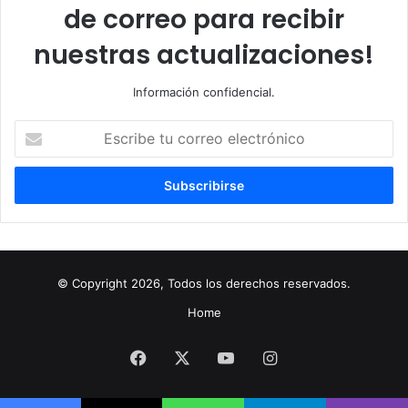
de correo para recibir
nuestras actualizaciones!
Información confidencial.
Escribe
tu
correo
electrónico
© Copyright 2026, Todos los derechos reservados.
Home
Facebook
X
YouTube
Instagram