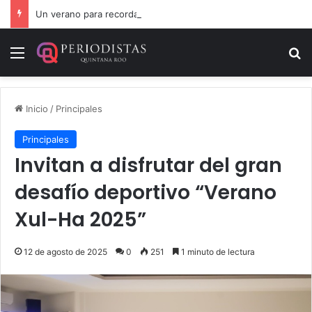
Un verano para recordar: niñas y niños cierran con alegría el curso “Aventuras de Verano”
Menú
B
Inicio
/
Principales
Principales
Invitan a disfrutar del gran
desafío deportivo “Verano
Xul-Ha 2025”
12 de agosto de 2025
0
251
1 minuto de lectura